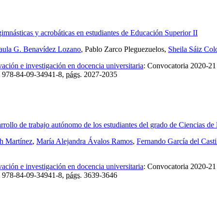
gimnásticas y acrobáticas en estudiantes de Educación Superior II
aula G. Benavídez Lozano
, Pablo Zarco Pleguezuelos,
Sheila Sáiz Co
ción e investigación en docencia universitaria
:
Convocatoria 2020-21
978-84-09-34941-8,
págs.
2027-2035
rrollo de trabajo autónomo de los estudiantes del grado de Ciencias de 
ch Martínez
,
María Alejandra Ávalos Ramos
,
Fernando García del Casti
ción e investigación en docencia universitaria
:
Convocatoria 2020-21
978-84-09-34941-8,
págs.
3639-3646