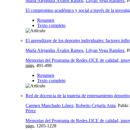
María Alejandra Ávalos Ramos
,
Lilyan Vega Ramírez
, 
El compromiso académico y social a través de la investi
Resumen
Texto completo
El aprendizaje de los deportes individuales: factores infl
María Alejandra Ávalos Ramos
,
Lilyan Vega Ramírez
, 
Memorias del Programa de Redes-I3CE de calidad, innova
págs.
491-498
Resumen
Texto completo
Red de docencia de la materia de entrenamiento deporti
Carmen Manchado López
,
Roberto Cejuela Anta
, Pablo
Pérez
Memorias del Programa de Redes-I3CE de calidad, innova
págs.
1205-1228