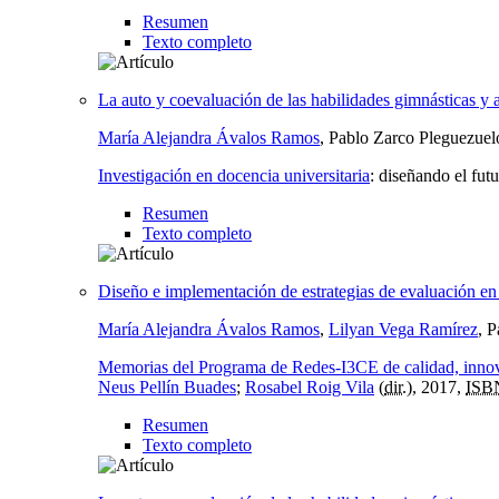
Resumen
Texto completo
La auto y coevaluación de las habilidades gimnásticas y 
María Alejandra Ávalos Ramos
, Pablo Zarco Pleguezuel
Investigación en docencia universitaria
:
diseñando el futu
Resumen
Texto completo
Diseño e implementación de estrategias de evaluación en 
María Alejandra Ávalos Ramos
,
Lilyan Vega Ramírez
, 
Memorias del Programa de Redes-I3CE de calidad, innova
Neus Pellín Buades
;
Rosabel Roig Vila
(
dir.
), 2017,
ISB
Resumen
Texto completo