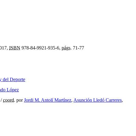
2017,
ISBN
978-84-9921-935-6,
págs.
71-77
 y del Deporte
do López
/
coord.
por
Jordi M. Antolí Martínez
,
Asunción Lledó Carreres
,