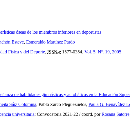
terísticas óseas de los miembros inferiores en deportistas
nchón Esteve
,
Esmeraldo Martínez Pardo
idad Física y del Deporte
,
ISSN-e
1577-0354,
Vol. 5, Nº. 19, 2005
nseñanza de habilidades gimnásticas y acrobáticas en la Educación Super
heila Sáiz Colomina
, Pablo Zarco Pleguezuelos,
Paula G. Benavídez L
encia universitaria
:
Convocatoria 2021-22
/
coord.
por
Rosana Satorre