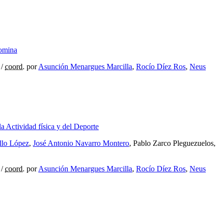
lomina
/
coord.
por
Asunción Menargues Marcilla
,
Rocío Díez Ros
,
Neus
la Actividad física y del Deporte
llo López
,
José Antonio Navarro Montero
, Pablo Zarco Pleguezuelos,
/
coord.
por
Asunción Menargues Marcilla
,
Rocío Díez Ros
,
Neus