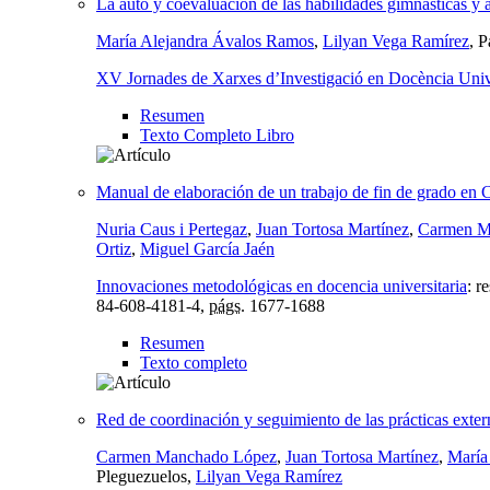
La auto y coevaluación de las habilidades gimnásticas y 
María Alejandra Ávalos Ramos
,
Lilyan Vega Ramírez
, 
XV Jornades de Xarxes d’Investigació en Docència Un
Resumen
Texto Completo Libro
Manual de elaboración de un trabajo de fin de grado en C
Nuria Caus i Pertegaz
,
Juan Tortosa Martínez
,
Carmen M
Ortiz
,
Miguel García Jaén
Innovaciones metodológicas en docencia universitaria
:
re
84-608-4181-4,
págs.
1677-1688
Resumen
Texto completo
Red de coordinación y seguimiento de las prácticas extern
Carmen Manchado López
,
Juan Tortosa Martínez
,
María
Pleguezuelos,
Lilyan Vega Ramírez