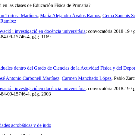
 en las clases de Educación Física de Primaria?
an Tortosa Martínez
,
María Alejandra Ávalos Ramos
,
Gema Sanchis So
 Ramírez
ació i investigació en docència universitària
:
convocatòria 2018-19
/
-84-09-15746-4,
pág.
1169
iduales dentro del Grado de Ciencias de la Actividad Física y del Depor
osé Antonio Carbonell Martínez
,
Carmen Manchado López
, Pablo Zar
ació i investigació en docència universitària
:
convocatòria 2018-19
/
-84-09-15746-4,
pág.
2003
idades acrobáticas y de judo