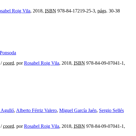
sabel Roig Vila
, 2018,
ISBN
978-84-17219-25-3,
págs.
30-38
 Ponsoda
/
coord.
por
Rosabel Roig Vila
, 2018,
ISBN
978-84-09-07041-1,
a Agulló
,
Alberto Férriz Valero
,
Miguel García Jaén
,
Sergio Sellés
/
coord.
por
Rosabel Roig Vila
, 2018,
ISBN
978-84-09-07041-1,