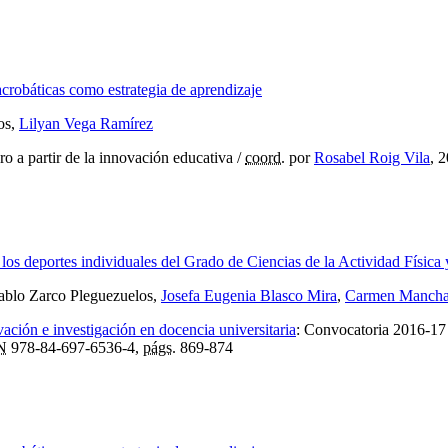
acrobáticas como estrategia de aprendizaje
os,
Lilyan Vega Ramírez
ro a partir de la innovación educativa
/
coord.
por
Rosabel Roig Vila
, 
los deportes individuales del Grado de Ciencias de la Actividad Física
Pablo Zarco Pleguezuelos,
Josefa Eugenia Blasco Mira
,
Carmen Mancha
ción e investigación en docencia universitaria
:
Convocatoria 2016-17
N
978-84-697-6536-4,
págs.
869-874