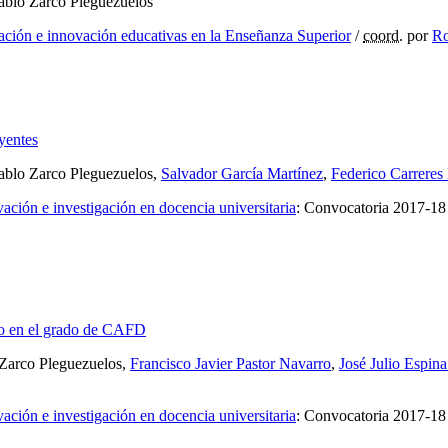
Pablo Zarco Pleguezuelos
gación e innovación educativas en la Enseñanza Superior
/
coord.
por
Ro
uyentes
Pablo Zarco Pleguezuelos,
Salvador García Martínez
,
Federico Carreres
ción e investigación en docencia universitaria
:
Convocatoria 2017-18
vo en el grado de CAFD
 Zarco Pleguezuelos,
Francisco Javier Pastor Navarro
,
José Julio Espin
ción e investigación en docencia universitaria
:
Convocatoria 2017-18