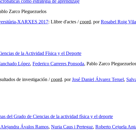
acrobáticas como estrategia de aprendizaje
Pablo Zarco Pleguezuelos
iversitària-XARXES 2017
:
Llibre d'actes
/
coord.
por
Rosabel Roig Vila
iencias de la Actividad Física y el Deporte
anchado López
,
Federico Carreres Ponsoda
, Pablo Zarco Pleguezuelo
sultados de investigación
/
coord.
por
José Daniel Álvarez Teruel
,
Salv
as del Grado de Ciencias de la actividad física y el deporte
 Alejandra Ávalos Ramos
,
Nuria Caus i Pertegaz
,
Roberto Cejuela Ant