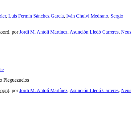
ler
,
Luis Fermín Sánchez García
,
Iván Chulvi Medrano
,
Sergio
coord.
por
Jordi M. Antolí Martínez
,
Asunción Lledó Carreres
,
Neus
te
co Pleguezuelos
coord.
por
Jordi M. Antolí Martínez
,
Asunción Lledó Carreres
,
Neus