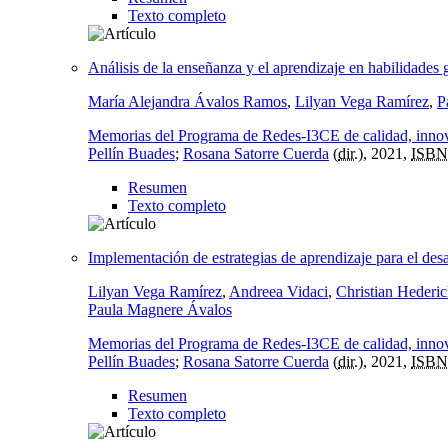
Texto completo
Análisis de la enseñanza y el aprendizaje en habilidades 
María Alejandra Ávalos Ramos
,
Lilyan Vega Ramírez
,
P
Memorias del Programa de Redes-I3CE de calidad, innova
Pellín Buades
;
Rosana Satorre Cuerda
(
dir.
), 2021,
ISBN
Resumen
Texto completo
Implementación de estrategias de aprendizaje para el desa
Lilyan Vega Ramírez
,
Andreea Vidaci
,
Christian Hederi
Paula Magnere Ávalos
Memorias del Programa de Redes-I3CE de calidad, innova
Pellín Buades
;
Rosana Satorre Cuerda
(
dir.
), 2021,
ISBN
Resumen
Texto completo