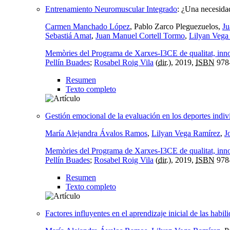
Entrenamiento Neuromuscular Integrado
:
¿Una necesidad
Carmen Manchado López
, Pablo Zarco Pleguezuelos,
Ju
Sebastiá Amat
,
Juan Manuel Cortell Tormo
,
Lilyan Vega
Memòries del Programa de Xarxes-I3CE de qualitat, innov
Pellín Buades
;
Rosabel Roig Vila
(
dir.
), 2019,
ISBN
978
Resumen
Texto completo
Gestión emocional de la evaluación en los deportes indiv
María Alejandra Ávalos Ramos
,
Lilyan Vega Ramírez
,
J
Memòries del Programa de Xarxes-I3CE de qualitat, innov
Pellín Buades
;
Rosabel Roig Vila
(
dir.
), 2019,
ISBN
978
Resumen
Texto completo
Factores influyentes en el aprendizaje inicial de las habil