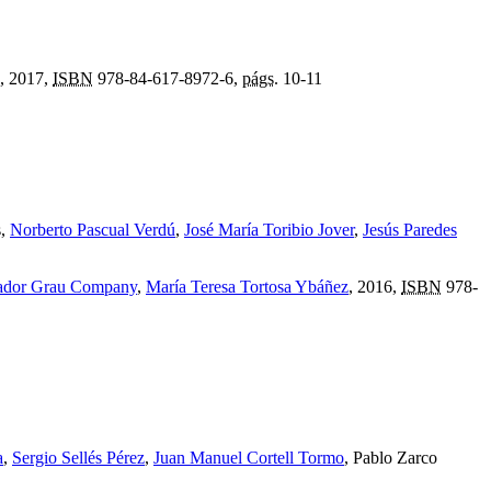
, 2017,
ISBN
978-84-617-8972-6,
págs.
10-11
s,
Norberto Pascual Verdú
,
José María Toribio Jover
,
Jesús Paredes
ador Grau Company
,
María Teresa Tortosa Ybáñez
, 2016,
ISBN
978-
a
,
Sergio Sellés Pérez
,
Juan Manuel Cortell Tormo
, Pablo Zarco