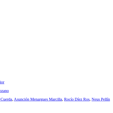
ior
ozano
 Cuerda
,
Asunción Menargues Marcilla
,
Rocío Díez Ros
,
Neus Pellín