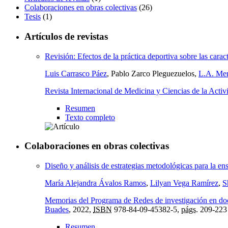
Colaboraciones en obras colectivas
(26)
Tesis
(1)
Artículos de revistas
Revisión: Efectos de la práctica deportiva sobre las carac
Luis Carrasco Páez
, Pablo Zarco Pleguezuelos,
L.A. Me
Revista Internacional de Medicina y Ciencias de la Activ
Resumen
Texto completo
Colaboraciones en obras colectivas
Diseño y análisis de estrategias metodológicas para la e
María Alejandra Ávalos Ramos
,
Lilyan Vega Ramírez
,
S
Memorias del Programa de Redes de investigación en doc
Buades
, 2022,
ISBN
978-84-09-45382-5,
págs.
209-223
Resumen