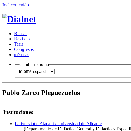
Ir al conteni
d
o
B
uscar
R
evistas
T
esis
Co
n
gresos
m
étricas
Cambiar idioma
Idioma
Pablo Zarco Pleguezuelos
Instituciones
Universitat d'Alacant / Universidad de Alicante
(Departamento de Didáctica General y Didácticas Específi