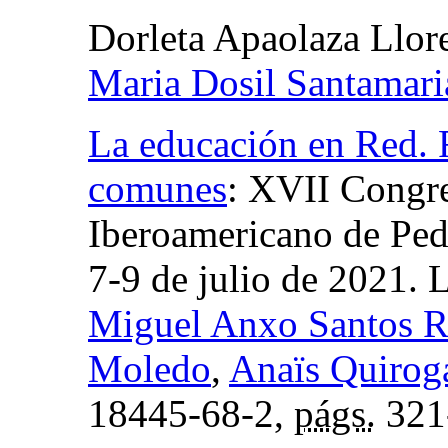
Dorleta Apaolaza Llor
Maria Dosil Santamari
La educación en Red. R
comunes
:
XVII Congre
Iberoamericano de Ped
7-9 de julio de 2021. 
Miguel Anxo Santos 
Moledo
,
Anaïs Quiroga
18445-68-2,
págs.
321