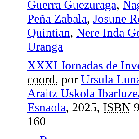
Guerra Guezuraga
,
Na
Peña Zabala
,
Josune R
Quintian
,
Nere Inda G
Uranga
XXXI Jornadas de Inve
coord.
por
Ursula Lun
Araitz Uskola Ibarluze
Esnaola
, 2025,
ISBN
9
160