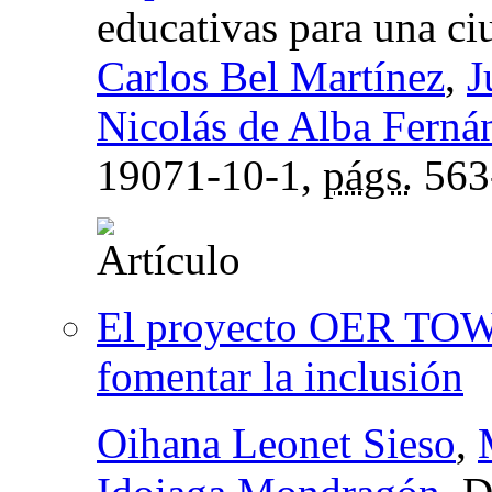
educativas para una ci
Carlos Bel Martínez
,
J
Nicolás de Alba Ferná
19071-10-1,
págs.
563
El proyecto OER TOWN
fomentar la inclusión
Oihana Leonet Sieso
,