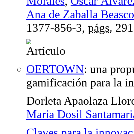
Morales
,
Óscar Álvare
Ana de Zaballa Beasc
1377-856-3,
págs.
291
OERTOWN
:
una prop
gamificación para la i
Dorleta Apaolaza Llor
Maria Dosil Santamari
Claves para la innovac