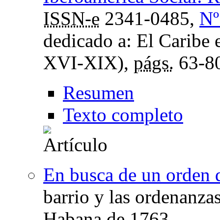
ISSN-e
2341-0485,
Nº
dedicado a: El Caribe e
XVI-XIX),
págs.
63-8
Resumen
Texto completo
En busca de un orden d
barrio y las ordenanza
Habana de 1763