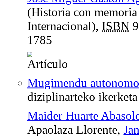
(Historia con memoria
Internacional),
ISBN
9
1785
Mugimendu autonomoa
diziplinarteko ikerketa
Maider Huarte Abasol
Apaolaza Llorente,
Jan