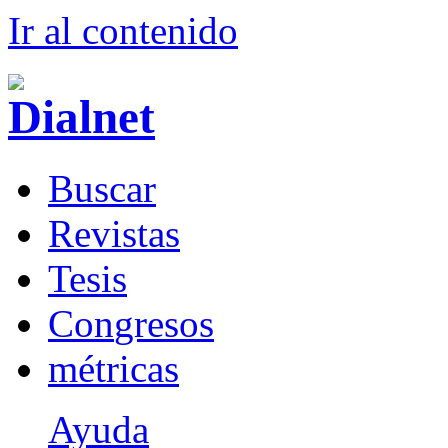
Ir al conteni
d
o
B
uscar
R
evistas
T
esis
Co
n
gresos
m
étricas
Ayuda