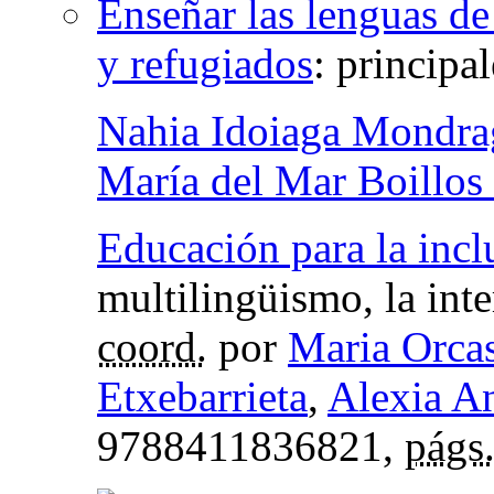
Enseñar las lenguas de
y refugiados
:
principal
Nahia Idoiaga Mondr
María del Mar Boillos 
Educación para la incl
multilingüismo, la inte
coord.
por
Maria Orcas
Etxebarrieta
,
Alexia A
9788411836821,
págs