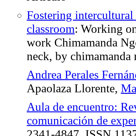
Fostering intercultura
classroom
:
Working on
work Chimamanda Ngoz
neck, by chimamanda n
Andrea Perales Ferná
Apaolaza Llorente,
Mar
Aula de encuentro: Rev
comunicación de exper
2341-4847,
ISSN
1137