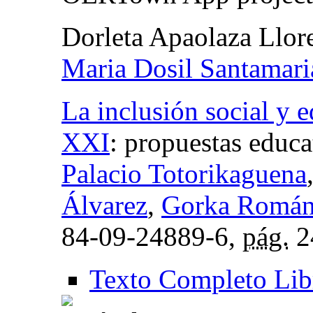
Dorleta Apaolaza Llor
Maria Dosil Santamari
La inclusión social y e
XXI
:
propuestas educa
Palacio Totorikaguena
Álvarez
,
Gorka Román 
84-09-24889-6,
pág.
2
Texto Completo Lib