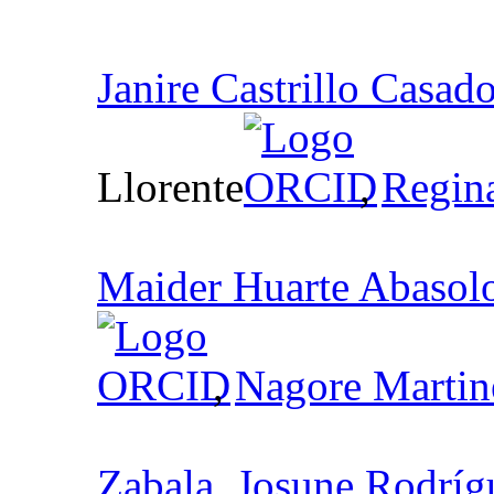
Janire Castrillo Casad
Llorente
,
Regin
Maider Huarte Abasol
,
Nagore Martin
Zabala
,
Josune Rodríg