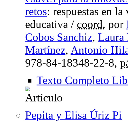
retos
:
respuestas en la 
educativa
/
coord.
por
Cobos Sanchiz
,
Laura 
Martínez
,
Antonio Hila
978-84-18348-22-8,
p
Texto Completo Lib
Pepita y Elisa Úriz Pi