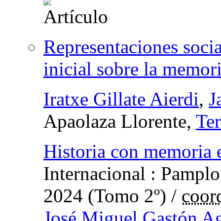
Representaciones socia
inicial sobre la memori
Iratxe Gillate Aierdi
,
J
Apaolaza Llorente,
Te
Historia con memoria 
Internacional : Pampl
2024 (Tomo 2º)
/
coor
José Miguel Gastón A