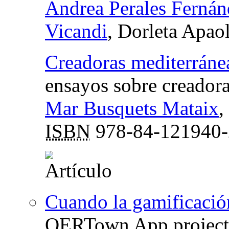
Andrea Perales Ferná
Vicandi
, Dorleta Apao
Creadoras mediterrán
ensayos sobre creadora
Mar Busquets Mataix
,
ISBN
978-84-121940-
Cuando la gamificación
OERTown App project