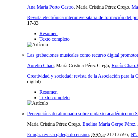
Ana María Porto Castro
, María Cristina Pérez Crego,
Mar
Revista electrónica interuniversitaria de formación del 
17-33
Resumen
Texto completo
Las grabaciones musicales como recurso digital promotor 
Aurelio Chao
, María Cristina Pérez Crego,
Rocío Chao-
Creatividad y sociedad: revista de la Asociación para la 
digital)
Resumen
Texto completo
Percepcións do alumnado sobre o plaxio académico no Si
María Cristina Pérez Crego,
Enelina María Gerpe Pérez
,
Eduga: revista galega do ensino
,
ISSN-e
2171-6595,
Nº.