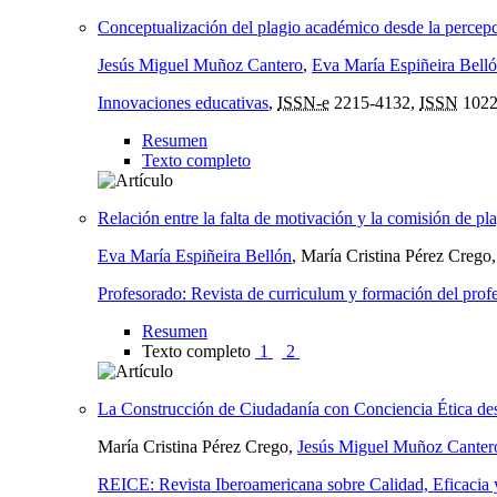
Conceptualización del plagio académico desde la percepci
Jesús Miguel Muñoz Cantero
,
Eva María Espiñeira Bell
Innovaciones educativas
,
ISSN-e
2215-4132,
ISSN
1022
Resumen
Texto completo
Relación entre la falta de motivación y la comisión de p
Eva María Espiñeira Bellón
, María Cristina Pérez Crego
Profesorado: Revista de curriculum y formación del prof
Resumen
Texto completo
1
2
La Construcción de Ciudadanía con Conciencia Ética de
María Cristina Pérez Crego,
Jesús Miguel Muñoz Canter
REICE: Revista Iberoamericana sobre Calidad, Eficacia