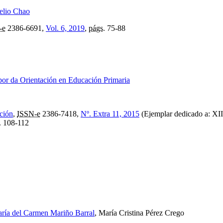
elio Chao
-e
2386-6691,
Vol. 6, 2019
,
págs.
75-88
bor da Orientación en Educación Primaria
ación
,
ISSN-e
2386-7418,
Nº. Extra 11, 2015
(Ejemplar dedicado a: XII
.
108-112
ría del Carmen Mariño Barral
, María Cristina Pérez Crego