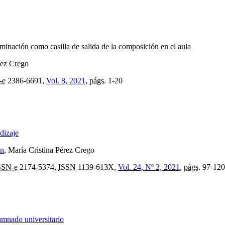
rminación como casilla de salida de la composición en el aula
rez Crego
-e
2386-6691,
Vol. 8, 2021
,
págs.
1-20
dizaje
ón
, María Cristina Pérez Crego
SSN-e
2174-5374,
ISSN
1139-613X,
Vol. 24, Nº 2, 2021
,
págs.
97-120
lumnado universitario