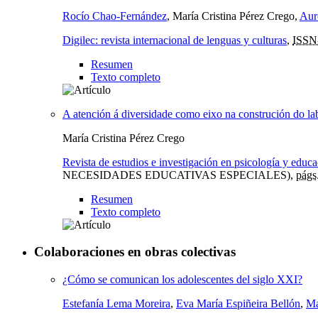
Rocío Chao-Fernández
, María Cristina Pérez Crego,
Aur
Digilec: revista internacional de lenguas y culturas
,
ISSN
Resumen
Texto completo
A atención á diversidade como eixo na construción do la
María Cristina Pérez Crego
Revista de estudios e investigación en psicología y educ
NECESIDADES EDUCATIVAS ESPECIALES),
págs
Resumen
Texto completo
Colaboraciones en obras colectivas
¿Cómo se comunican los adolescentes del siglo XXI?
Estefanía Lema Moreira
,
Eva María Espiñeira Bellón
,
Ma