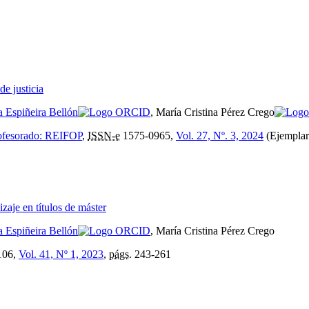
e justicia
 Espiñeira Bellón
, María Cristina Pérez Crego
profesorado: REIFOP
,
ISSN-e
1575-0965,
Vol. 27, Nº. 3, 2024
(Ejemplar
zaje en títulos de máster
 Espiñeira Bellón
, María Cristina Pérez Crego
106,
Vol. 41, Nº 1, 2023
,
págs.
243-261