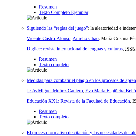
Resumen
Texto Completo Ejemplar
Siguiendo las “reglas del juego”
:
la aleatoriedad e indete
Vicente Castro-Alonso
,
Aurelio Chao
, María Cristina Pé
Digilec: revista internacional de lenguas y culturas
,
ISSN
Resumen
Texto completo
Medidas para combatir el plagio en los procesos de apren
Jesús Miguel Muñoz Cantero
,
Eva María Espiñeira Bell
Educación XX1: Revista de la Facultad de Educación
,
I
Resumen
Texto completo
El proceso formativo de citación y las necesidades del a