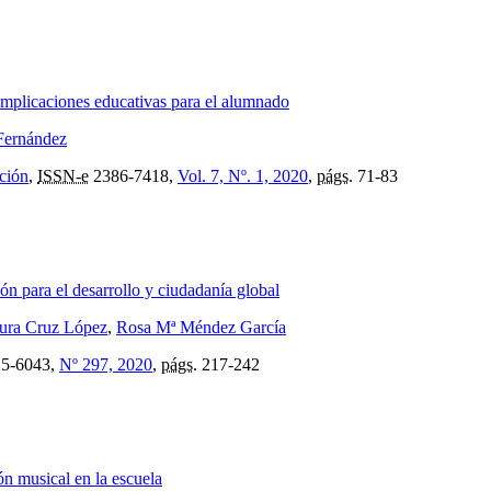
Implicaciones educativas para el alumnado
Fernández
ación
,
ISSN-e
2386-7418,
Vol. 7, Nº. 1, 2020
,
págs.
71-83
n para el desarrollo y ciudadanía global
ura Cruz López
,
Rosa Mª Méndez García
5-6043,
Nº 297, 2020
,
págs.
217-242
ón musical en la escuela