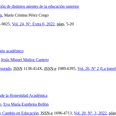
ón de distintos agentes de la educación superior
ón
, María Cristina Pérez Crego
-9825,
Vol. 24, Nº. Extra 0, 2022
,
págs.
5-20
lagio académico
,
Jesús Miguel Muñoz Cantero
esorado
,
ISSN
1138-414X,
ISSN-e
1989-6395,
Vol. 26, Nº 2 (La transf
sde la Honestidad Académica
o
,
Eva María Espiñeira Bellón
 y Cambio en Educación
,
ISSN-e
1696-4713,
Vol. 20, Nº. 3, 2022
,
págs