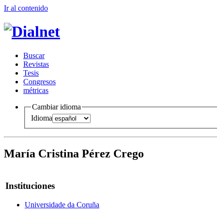
Ir al conteni
d
o
B
uscar
R
evistas
T
esis
Co
n
gresos
m
étricas
Cambiar idioma
Idioma
María Cristina Pérez Crego
Instituciones
Universidade da Coruña