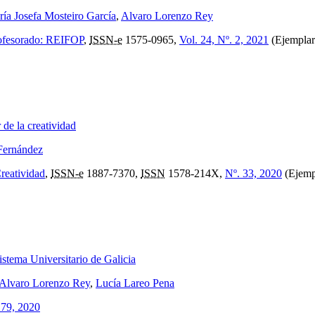
ía Josefa Mosteiro García
,
Alvaro Lorenzo Rey
profesorado: REIFOP
,
ISSN-e
1575-0965,
Vol. 24, Nº. 2, 2021
(Ejemplar 
de la creatividad
Fernández
Creatividad
,
ISSN-e
1887-7370,
ISSN
1578-214X,
Nº. 33, 2020
(Ejempl
stema Universitario de Galicia
Alvaro Lorenzo Rey
,
Lucía Lareo Pena
 79, 2020