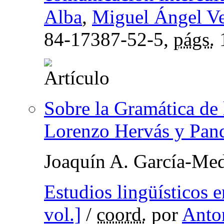
Alba
,
Miguel Ángel V
84-17387-52-5,
págs.
Sobre la Gramática de 
Lorenzo Hervás y Pan
Joaquín A. García-Med
Estudios lingüísticos 
vol.]
/
coord.
por
Anto