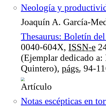
Neología y productivi
Joaquín A. García-Med
Thesaurus: Boletín del
0040-604X,
ISSN-e
24
(Ejemplar dedicado a:
Quintero),
págs.
94-11
Notas escépticas en tor