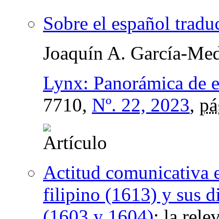
Sobre el español trad
Joaquín A. García-Med
Lynx: Panorámica de es
7710,
Nº. 22, 2023
,
pá
Actitud comunicativa e
filipino (1613) y sus 
(1603 y 1604)
:
la rele