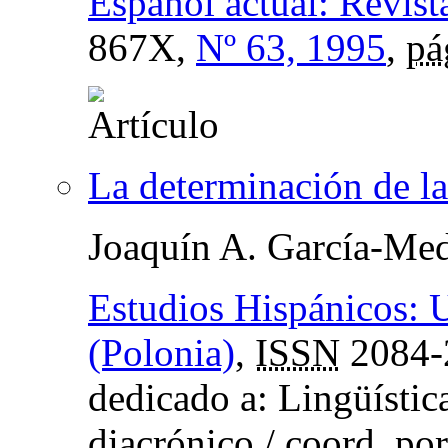
Español actual: Revist
867X,
Nº 63, 1995
,
pá
La determinación de las
Joaquín A. García-Med
Estudios Hispánicos: 
(Polonia)
,
ISSN
2084-
dedicado a: Lingüístic
diacrónico /
coord.
po