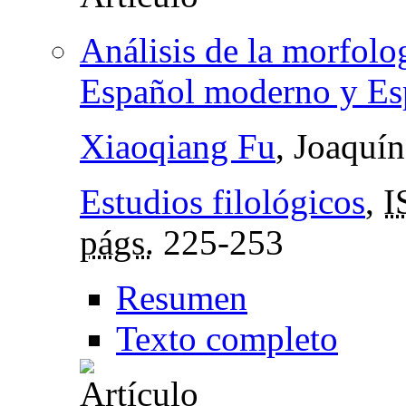
Análisis de la morfolo
Español moderno y Es
Xiaoqiang Fu
, Joaquí
Estudios filológicos
,
I
págs.
225-253
Resumen
Texto completo