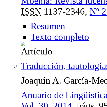
Moenia: Revista lucense
ISSN
1137-2346,
Nº 2
Resumen
Texto completo
Traducción, tautología
Joaquín A. García-Med
Anuario de Lingüístic
Vol. 30, 2014
,
págs.
95