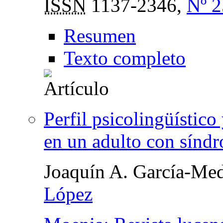
ISSN
1137-2346,
Nº 2
Resumen
Texto completo
Perfil psicolingüístic
en un adulto con sínd
Joaquín A. García-Med
López