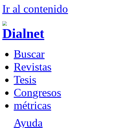
Ir al conteni
d
o
B
uscar
R
evistas
T
esis
Co
n
gresos
m
étricas
Ayuda