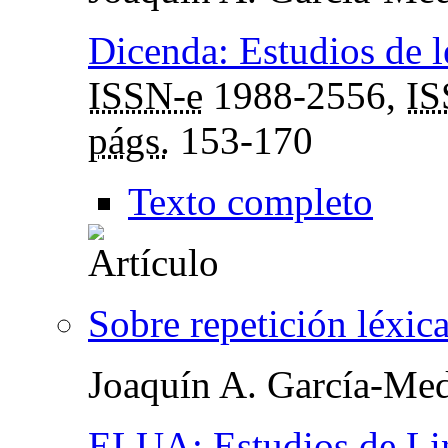
Dicenda: Estudios de l
ISSN-e
1988-2556,
I
págs.
153-170
Texto completo
Sobre repetición léxica
Joaquín A. García-Med
ELUA: Estudios de Lin