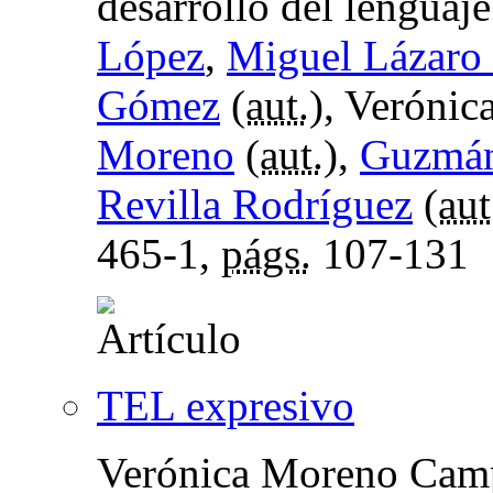
desarrollo del lenguaje
López
,
Miguel Lázaro 
Gómez
(
aut.
), Veróni
Moreno
(
aut.
),
Guzmán
Revilla Rodríguez
(
aut
465-1,
págs.
107-131
TEL expresivo
Verónica Moreno Cam