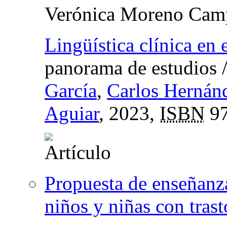
Verónica Moreno Cam
Lingüística clínica en 
panorama de estudios
García
,
Carlos Hernánd
Aguiar
, 2023,
ISBN
97
Propuesta de enseñanza
niños y niñas con trast