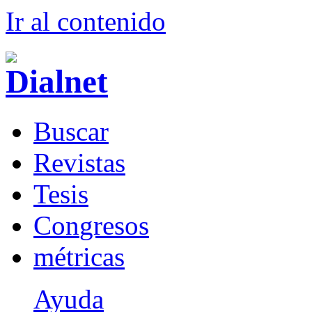
Ir al conteni
d
o
B
uscar
R
evistas
T
esis
Co
n
gresos
m
étricas
Ayuda