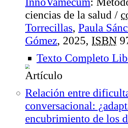
InnoVamécum
:
Metodo
ciencias de la salud
/
c
Torrecillas
,
Paula Sánc
Gómez
, 2025,
ISBN
97
Texto Completo Lib
Relación entre dificult
conversacional: ¿adap
encubrimiento de los d