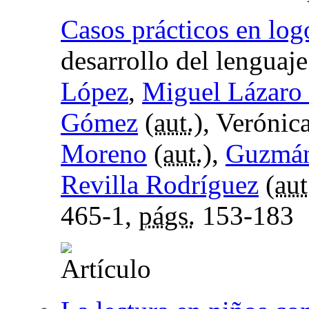
Casos prácticos en log
desarrollo del lenguaje
López
,
Miguel Lázaro 
Gómez
(
aut.
), Veróni
Moreno
(
aut.
),
Guzmán
Revilla Rodríguez
(
aut
465-1,
págs.
153-183