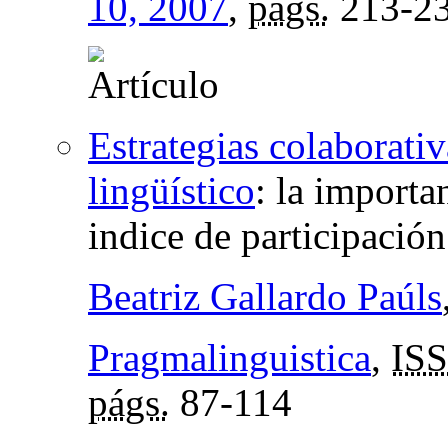
10, 2007
,
págs.
213-2
Estrategias colaborati
lingüístico
:
la importan
indice de participació
Beatriz Gallardo Paúls
Pragmalinguistica
,
IS
págs.
87-114