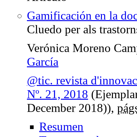
Gamificación en la docè
Cluedo per als trastorn
Verónica Moreno Cam
García
@tic. revista d'innova
Nº. 21, 2018
(Ejemplar
December 2018)),
pág
Resumen