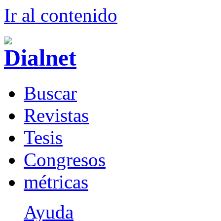
Ir al conteni
d
o
B
uscar
R
evistas
T
esis
Co
n
gresos
m
étricas
Ayuda