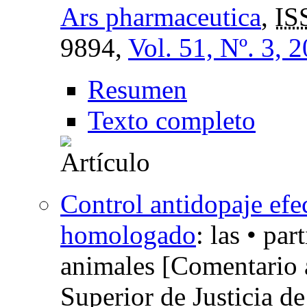
Ars pharmaceutica
,
IS
9894,
Vol. 51, Nº. 3, 
Resumen
Texto completo
Control antidopaje efe
homologado
:
las • par
animales [Comentario a
Superior de Justicia de