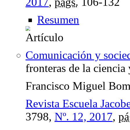
2017
,
págs.
106-132
Resumen
Comunicación y socied
fronteras de la ciencia
Francisco Miguel Bomb
Revista Escuela Jacob
3798,
Nº. 12, 2017
,
pá