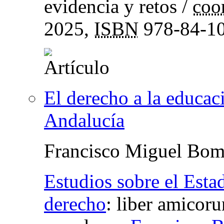
evidencia y retos
/
coo
2025,
ISBN
978-84-10
El derecho a la educac
Andalucía
Francisco Miguel Bomb
Estudios sobre el Esta
derecho
:
liber amicor