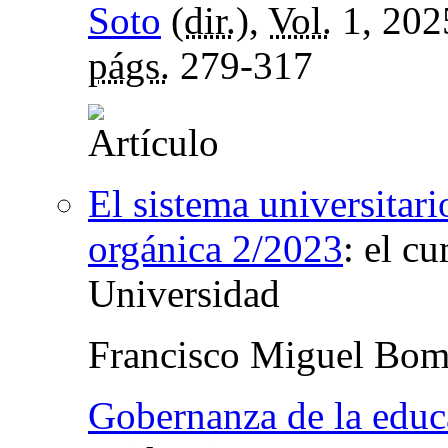
Soto
(
dir.
),
Vol.
1, 202
págs.
279-317
El sistema universitari
orgánica 2/2023
:
el cu
Universidad
Francisco Miguel Bomb
Gobernanza de la educ