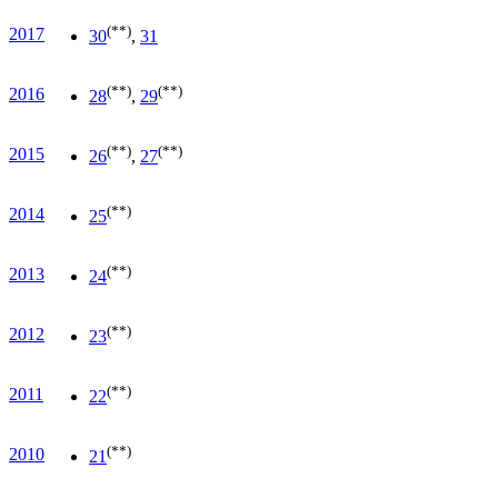
(**)
2017
30
,
31
(**)
(**)
2016
28
,
29
(**)
(**)
2015
26
,
27
(**)
2014
25
(**)
2013
24
(**)
2012
23
(**)
2011
22
(**)
2010
21