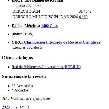
IDR
. Índice Dialnet de Revistas
Impacto 2024
0.39
DERECHO 2024
31
/ 342
DERECHO MULTIDISCIPLINAR 2024
4
/ 69
Dialnet Métricas
:
1402
Citas
(Índice H:
15
)
CIRC
:
Clasificación Integrada de Revistas Científicas
Ciencias Sociales
B
Otros catálogos
Red de Bibliotecas Universitarias (
REBIUN
)
Sumarios de la revista
**
Accesibles
*
Alojados
Año
Volúmenes y ejemplares
(**)
2026
50