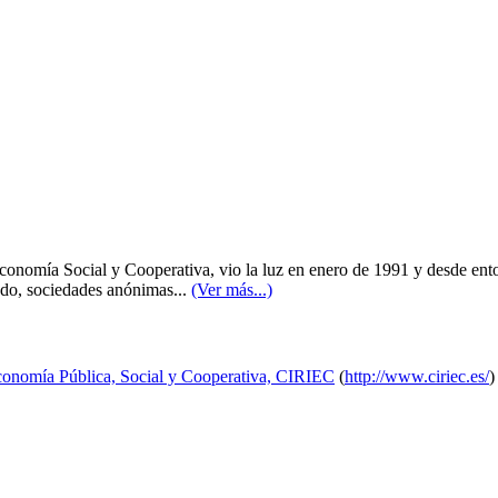
nomía Social y Cooperativa, vio la luz en enero de 1991 y desde entonc
ado, sociedades anónimas...
(Ver más...)
Economía Pública, Social y Cooperativa, CIRIEC
(
http://www.ciriec.es/
)