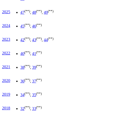
(**)
(**)
(**)
2025
47
,
48
,
49
(**)
(**)
2024
45
,
46
(**)
(**)
(**)
2023
42
,
43
,
44
(**)
(**)
2022
40
,
41
(**)
(**)
2021
38
,
39
(**)
(**)
2020
36
,
37
(**)
(**)
2019
34
,
35
(**)
(**)
2018
32
,
33