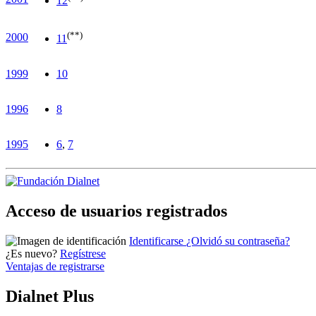
12
(**)
2000
11
1999
10
1996
8
1995
6
,
7
Acceso de usuarios registrados
Identificarse
¿Olvidó su contraseña?
¿Es nuevo?
Regístrese
Ventajas de registrarse
Dialnet Plus