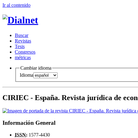
Ir al conteni
d
o
B
uscar
R
evistas
T
esis
Co
n
gresos
m
étricas
Cambiar idioma
Idioma
CIRIEC - España. Revista jurídica de econ
Información General
ISSN
:
1577-4430