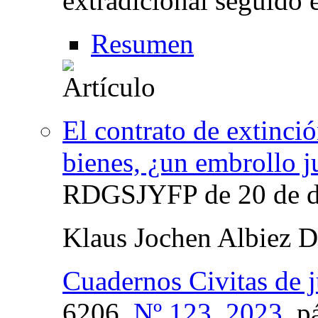
extradicional seguido 
Resumen
El contrato de extinci
bienes, ¿un embrollo j
RDGSJYFP de 20 de di
Klaus Jochen Albiez 
Cuadernos Civitas de j
6206,
Nº 123, 2023
,
p