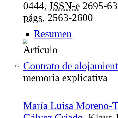
0444,
ISSN-e
2695-63
págs.
2563-2600
Resumen
Contrato de alojamient
memoria explicativa
María Luisa Moreno-To
Gálvez Criado
, Klaus