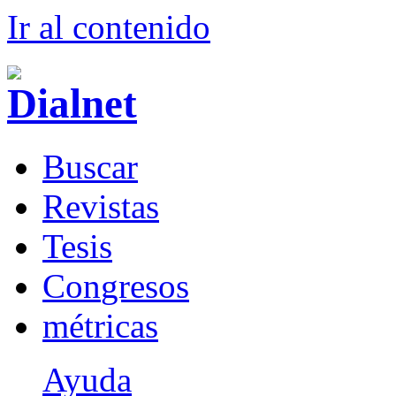
Ir al conteni
d
o
B
uscar
R
evistas
T
esis
Co
n
gresos
m
étricas
Ayuda