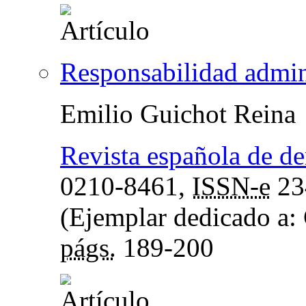
Responsabilidad admin
Emilio Guichot Reina
Revista española de de
0210-8461,
ISSN-e
23
(Ejemplar dedicado a: 
págs.
189-200