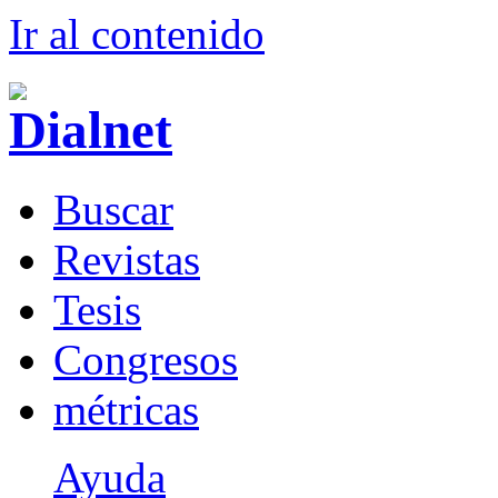
Ir al conteni
d
o
B
uscar
R
evistas
T
esis
Co
n
gresos
m
étricas
Ayuda