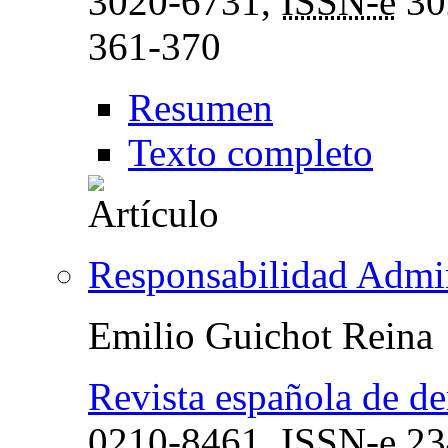
3020-6731,
ISSN-e
30
361-370
Resumen
Texto completo
Responsabilidad Admin
Emilio Guichot Reina
Revista española de de
0210-8461,
ISSN-e
23