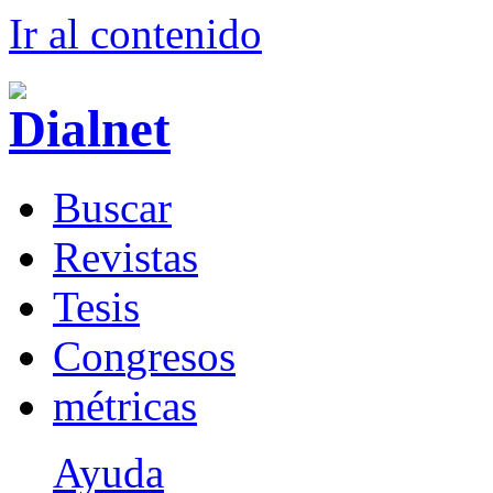
Ir al conteni
d
o
B
uscar
R
evistas
T
esis
Co
n
gresos
m
étricas
Ayuda