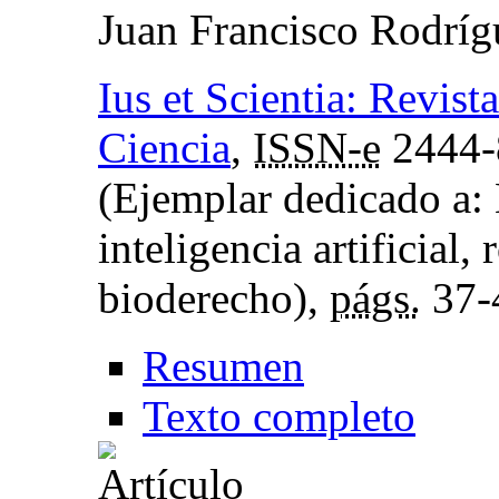
Juan Francisco Rodrí
Ius et Scientia: Revist
Ciencia
,
ISSN-e
2444-
(Ejemplar dedicado a: El
inteligencia artificial,
bioderecho),
págs.
37-
Resumen
Texto completo