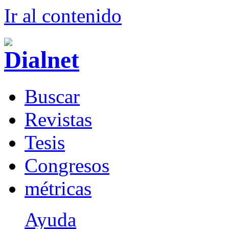
Ir al conteni
d
o
B
uscar
R
evistas
T
esis
Co
n
gresos
m
étricas
Ayuda