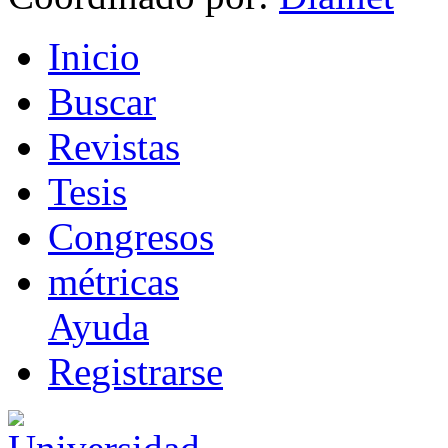
I
nicio
B
uscar
R
evistas
T
esis
Co
n
gresos
m
étricas
Ayuda
R
e
gistrarse