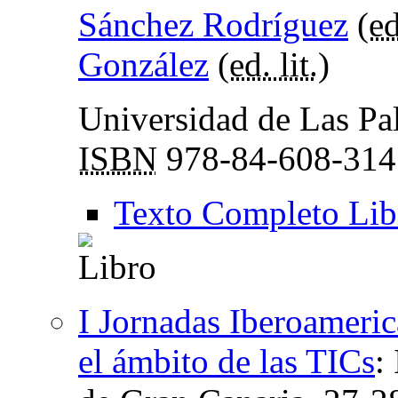
Sánchez Rodríguez
(
ed
González
(
ed. lit.
)
Universidad de Las Pa
ISBN
978-84-608-314
Texto Completo Lib
I Jornadas Iberoameri
el ámbito de las TICs
: