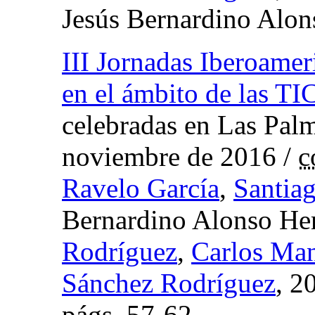
Jesús Bernardino Alo
III Jornadas Iberoame
en el ámbito de las TI
celebradas en Las Pal
noviembre de 2016
/
c
Ravelo García
,
Santia
Bernardino Alonso He
Rodríguez
,
Carlos Man
Sánchez Rodríguez
, 2
págs.
57-62