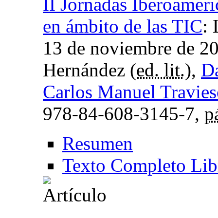
II Jornadas Iberoamer
en ámbito de las TIC
:
13 de noviembre de 2
Hernández (
ed. lit.
),
D
Carlos Manuel Travie
978-84-608-3145-7,
p
Resumen
Texto Completo Lib