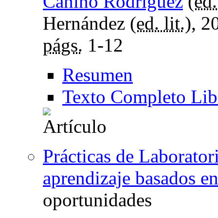
Canino Rodríguez
(
ed.
Hernández (
ed. lit.
), 2
págs.
1-12
Resumen
Texto Completo Lib
Prácticas de Laborator
aprendizaje basados e
oportunidades