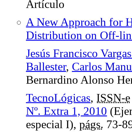
A New Approach for Hi
Distribution on Off-lin
Jesús Francisco Vargas
Ballester
,
Carlos Manu
Bernardino Alonso He
TecnoLógicas
,
ISSN-e
Nº. Extra 1, 2010
(Ejem
especial I),
págs.
73-8