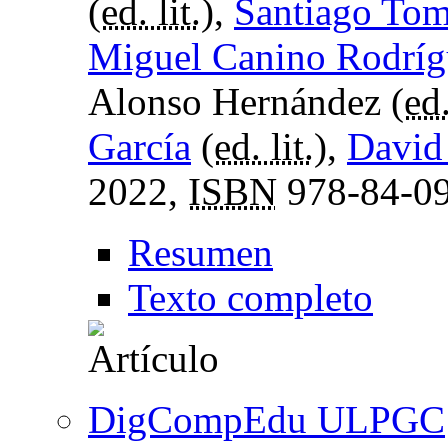
(
ed. lit.
),
Santiago Tom
Miguel Canino Rodríg
Alonso Hernández (
ed.
García
(
ed. lit.
),
David
2022,
ISBN
978-84-09
Resumen
Texto completo
DigCompEdu ULPGC