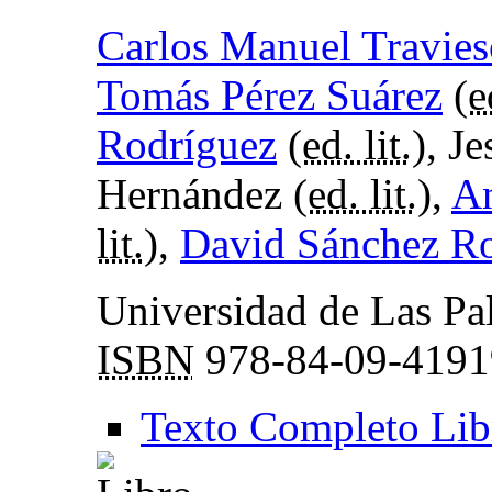
Carlos Manuel Travie
Tomás Pérez Suárez
(
e
Rodríguez
(
ed. lit.
), J
Hernández (
ed. lit.
),
An
lit.
),
David Sánchez R
Universidad de Las Pa
ISBN
978-84-09-4191
Texto Completo Lib