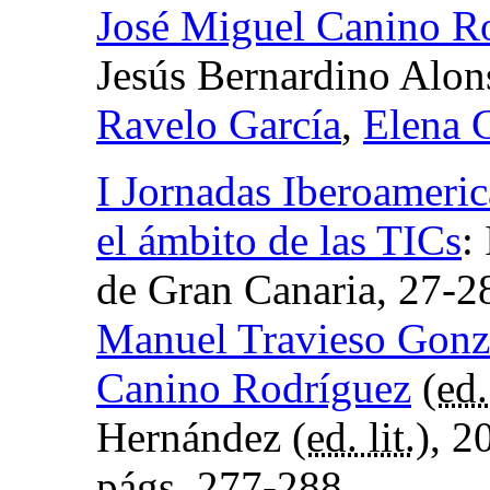
José Miguel Canino R
Jesús Bernardino Alo
Ravelo García
,
Elena 
I Jornadas Iberoameri
el ámbito de las TICs
:
de Gran Canaria, 27-2
Manuel Travieso Gonz
Canino Rodríguez
(
ed.
Hernández (
ed. lit.
), 2
págs.
277-288