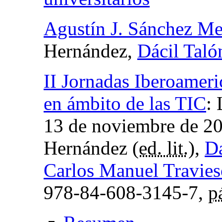
Agustín J. Sánchez M
Hernández,
Dácil Taló
II Jornadas Iberoamer
en ámbito de las TIC
:
13 de noviembre de 2
Hernández (
ed. lit.
),
D
Carlos Manuel Travie
978-84-608-3145-7,
p