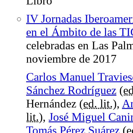
IV Jornadas Iberoamer
en el Ámbito de las T
celebradas en Las Pal
noviembre de 2017
Carlos Manuel Travie
Sánchez Rodríguez
(
ed
Hernández (
ed. lit.
),
An
lit.
),
José Miguel Cani
Tomás Pérez Suárez
(
e