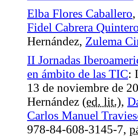
Elba Flores Caballero
Fidel Cabrera Quinter
Hernández,
Zulema Ci
II Jornadas Iberoamer
en ámbito de las TIC
:
13 de noviembre de 2
Hernández (
ed. lit.
),
D
Carlos Manuel Travie
978-84-608-3145-7,
p