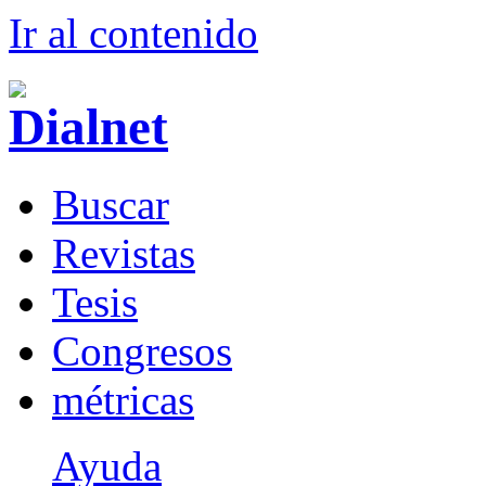
Ir al conteni
d
o
B
uscar
R
evistas
T
esis
Co
n
gresos
m
étricas
Ayuda