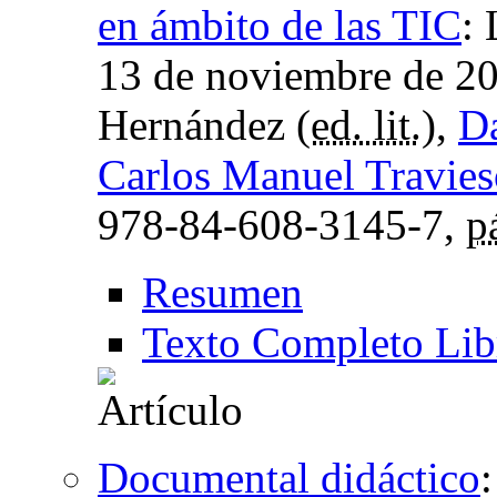
en ámbito de las TIC
:
13 de noviembre de 2
Hernández (
ed. lit.
),
D
Carlos Manuel Travie
978-84-608-3145-7,
p
Resumen
Texto Completo Lib
Documental didáctico