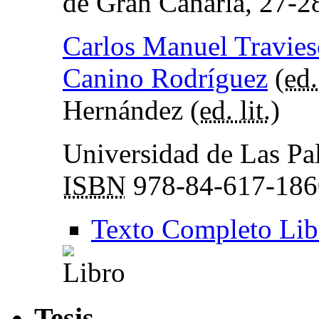
de Gran Canaria, 27-2
Carlos Manuel Travie
Canino Rodríguez
(
ed.
Hernández (
ed. lit.
)
Universidad de Las Pa
ISBN
978-84-617-186
Texto Completo Lib
Tesis