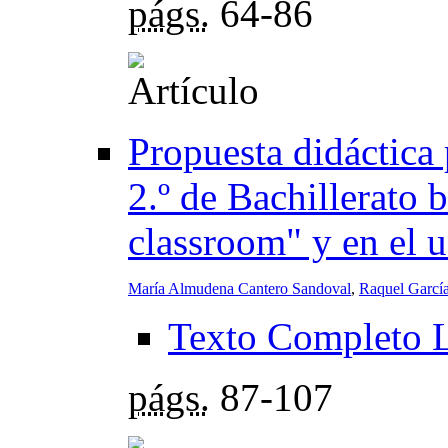
págs.
64-86
Propuesta didáctica 
2.º de Bachillerato 
classroom" y en el u
María Almudena Cantero Sandoval
,
Raquel Garcí
Texto Completo 
págs.
87-107