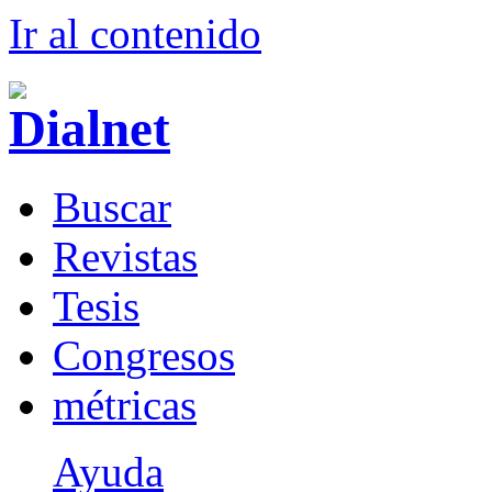
Ir al conteni
d
o
B
uscar
R
evistas
T
esis
Co
n
gresos
m
étricas
Ayuda