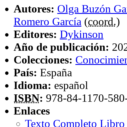
Autores:
Olga Buzón Ga
Romero García
(
coord.
)
Editores:
Dykinson
Año de publicación:
20
Colecciones:
Conocimie
País:
España
Idioma:
español
ISBN
:
978-84-1170-580
Enlaces
Texto Completo Libro