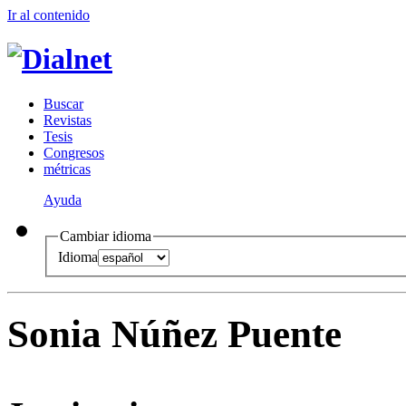
Ir al conteni
d
o
B
uscar
R
evistas
T
esis
Co
n
gresos
m
étricas
Ayuda
Cambiar idioma
Idioma
Sonia Núñez Puente