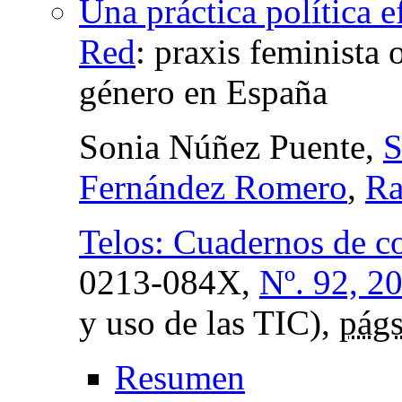
Una práctica política e
Red
:
praxis feminista o
género en España
Sonia Núñez Puente,
S
Fernández Romero
,
Ra
Telos: Cuadernos de c
0213-084X,
Nº. 92, 2
y uso de las TIC),
págs
Resumen