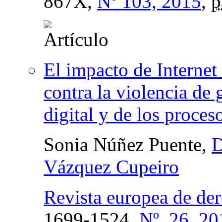
867X,
Nº 103, 2015
,
p
El impacto de Internet
contra la violencia de 
digital y de los proces
Sonia Núñez Puente,
D
Vázquez Cupeiro
Revista europea de de
1699-1524,
Nº. 26, 20