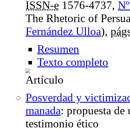
ISSN-e
1576-4737,
Nº
The Rhetoric of Persu
Fernández Ulloa
),
págs
Resumen
Texto completo
Posverdad y victimizac
manada
:
propuesta de u
testimonio ético