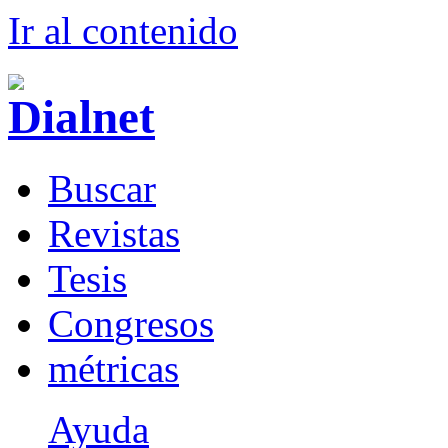
Ir al conteni
d
o
B
uscar
R
evistas
T
esis
Co
n
gresos
m
étricas
Ayuda