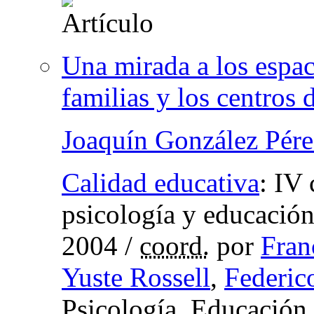
Una mirada a los espac
familias y los centros 
Joaquín González Pére
Calidad educativa
:
IV 
psicología y educación 
2004
/
coord.
por
Fran
Yuste Rossell
,
Federic
Psicología, Educación