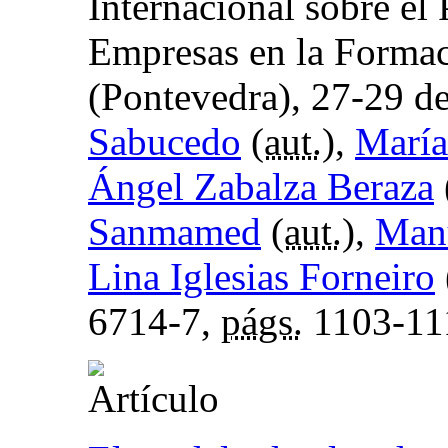
Internacional sobre el 
Empresas en la Formac
(Pontevedra), 27-29 d
Sabucedo
(
aut.
),
María
Ángel Zabalza Beraza
Sanmamed
(
aut.
),
Manu
Lina Iglesias Forneiro
6714-7,
págs.
1103-11