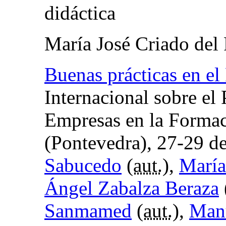
didáctica
María José Criado del
Buenas prácticas en el
Internacional sobre el 
Empresas en la Formac
(Pontevedra), 27-29 d
Sabucedo
(
aut.
),
María
Ángel Zabalza Beraza
Sanmamed
(
aut.
),
Manu