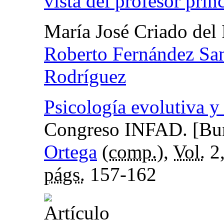
vista del profesor prin
María José Criado del
Roberto Fernández Sa
Rodríguez
Psicología evolutiva y
Congreso INFAD. [Bur
Ortega
(
comp.
),
Vol.
2,
págs.
157-162