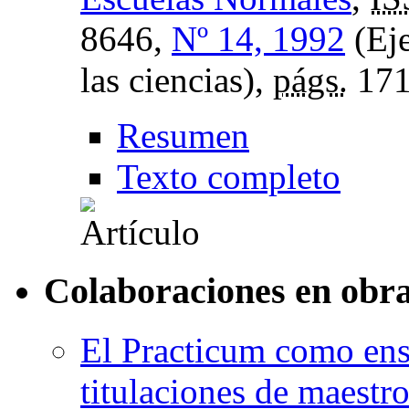
8646,
Nº 14, 1992
(Eje
las ciencias),
págs.
171
Resumen
Texto completo
Colaboraciones en obra
El Practicum como ense
titulaciones de maestr