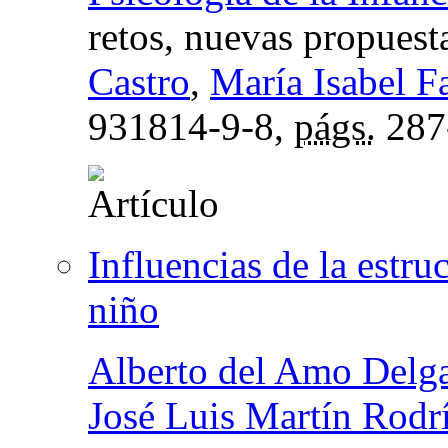
retos, nuevas propuest
Castro
,
María Isabel F
931814-9-8,
págs.
287
Influencias de la estruc
niño
Alberto del Amo Delg
José Luis Martín Rodr