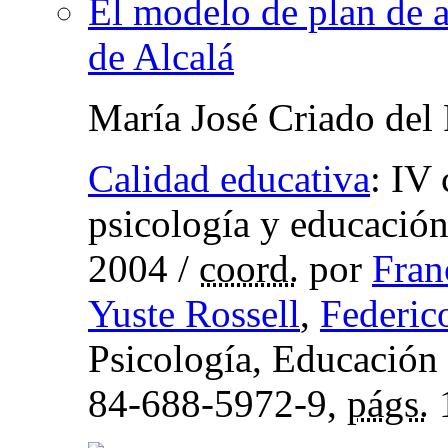
El modelo de plan de a
de Alcalá
María José Criado del
Calidad educativa
:
IV 
psicología y educación 
2004
/
coord.
por
Fran
Yuste Rossell
,
Federic
Psicología, Educación
84-688-5972-9,
págs.