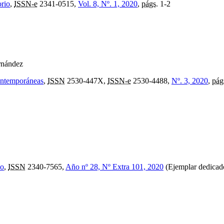
orio
,
ISSN-e
2341-0515,
Vol. 8, Nº. 1, 2020
,
págs.
1-2
rnández
contemporáneas
,
ISSN
2530-447X,
ISSN-e
2530-4488,
Nº. 3, 2020
,
pág
co
,
ISSN
2340-7565,
Año nº 28, Nº Extra 101, 2020
(Ejemplar dedicado