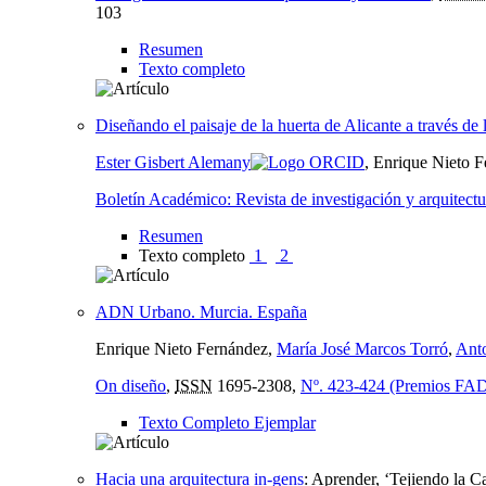
103
Resumen
Texto completo
Diseñando el paisaje de la huerta de Alicante a través de 
Ester Gisbert Alemany
, Enrique Nieto 
Boletín Académico: Revista de investigación y arquitec
Resumen
Texto completo
1
2
ADN Urbano. Murcia. España
Enrique Nieto Fernández,
María José Marcos Torró
,
Anto
On diseño
,
ISSN
1695-2308,
Nº. 423-424 (Premios FAD
Texto Completo Ejemplar
Hacia una arquitectura in-gens
:
Aprender, ‘Tejiendo la Ca