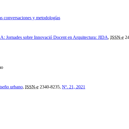
tras conversaciones y metodologías
DA: Jornades sobre Innovació Docent en Arquitectura: JIDA
,
ISSN-e
24
mo
diseño urbano
,
ISSN-e
2340-8235,
Nº. 21, 2021