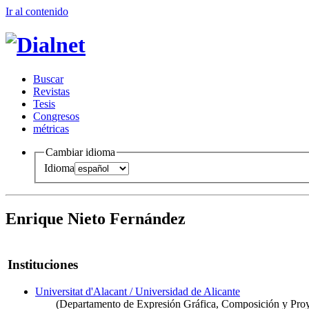
Ir al conteni
d
o
B
uscar
R
evistas
T
esis
Co
n
gresos
m
étricas
Cambiar idioma
Idioma
Enrique Nieto Fernández
Instituciones
Universitat d'Alacant / Universidad de Alicante
(Departamento de Expresión Gráfica, Composición y Proy