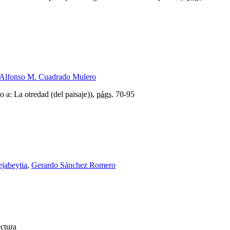
Alfonso M. Cuadrado Mulero
 a: La otredad (del paisaje)),
págs.
70-95
ejabeytia
,
Gerardo Sánchez Romero
ectura