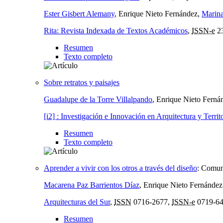
Ester Gisbert Alemany
, Enrique Nieto Fernández,
Marin
Rita: Revista Indexada de Textos Académicos
,
ISSN-e
23
Resumen
Texto completo
Sobre retratos y paisajes
Guadalupe de la Torre Villalpando
, Enrique Nieto Ferná
[i2] : Investigación e Innovación en Arquitectura y Territ
Resumen
Texto completo
Aprender a vivir con los otros a través del diseño
:
Comuni
Macarena Paz Barrientos Díaz
, Enrique Nieto Fernández
Arquitecturas del Sur
,
ISSN
0716-2677,
ISSN-e
0719-6
Resumen