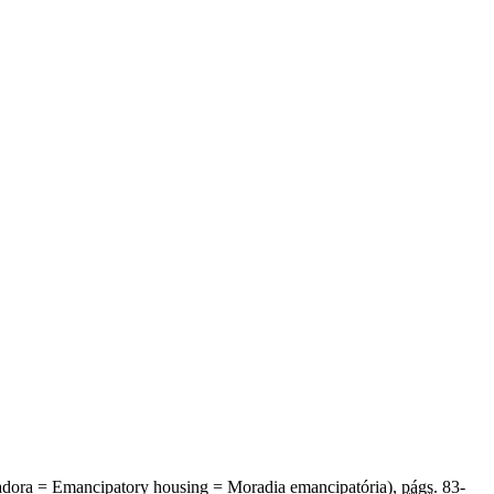
adora = Emancipatory housing = Moradia emancipatória),
págs.
83-