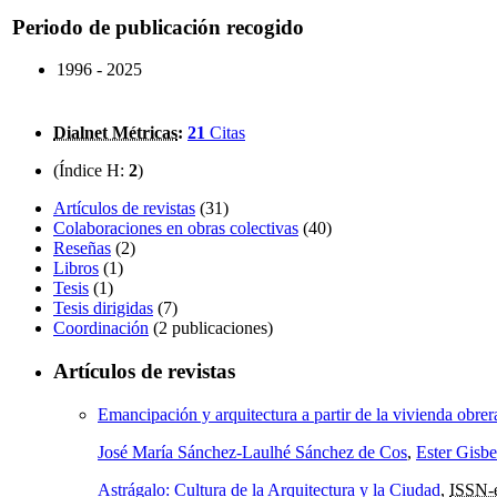
Periodo de publicación recogido
1996 - 2025
Dialnet Métricas
:
21
Citas
(Índice H:
2
)
Artículos de revistas
(31)
Colaboraciones en obras colectivas
(40)
Reseñas
(2)
Libros
(1)
Tesis
(1)
Tesis dirigidas
(7)
Coordinación
(2 publicaciones)
Artículos de revistas
Emancipación y arquitectura a partir de la vivienda obrer
José María Sánchez-Laulhé Sánchez de Cos
,
Ester Gisb
Astrágalo: Cultura de la Arquitectura y la Ciudad
,
ISSN-