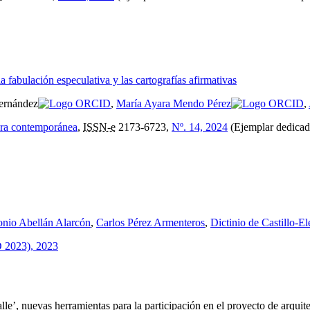
la fabulación especulativa y las cartografías afirmativas
Fernández
,
María Ayara Mendo Pérez
,
tura contemporánea
,
ISSN-e
2173-6723,
Nº. 14, 2024
(Ejemplar dedicado
nio Abellán Alarcón
,
Carlos Pérez Armenteros
,
Dictinio de Castillo-El
 2023), 2023
lle’, nuevas herramientas para la participación en el proyecto de arquit