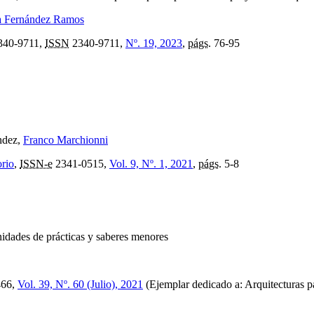
a Fernández Ramos
40-9711,
ISSN
2340-9711,
Nº. 19, 2023
,
págs.
76-95
ndez,
Franco Marchionni
orio
,
ISSN-e
2341-0515,
Vol. 9, Nº. 1, 2021
,
págs.
5-8
dades de prácticas y saberes menores
466,
Vol. 39, Nº. 60 (Julio), 2021
(Ejemplar dedicado a: Arquitecturas 