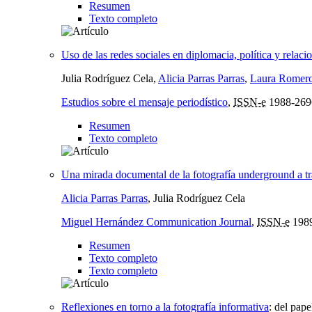
Resumen
Texto completo
Uso de las redes sociales en diplomacia, política y relaci
Julia Rodríguez Cela,
Alicia Parras Parras
,
Laura Romero
Estudios sobre el mensaje periodístico
,
ISSN-e
1988-269
Resumen
Texto completo
Una mirada documental de la fotografía underground a t
Alicia Parras Parras
, Julia Rodríguez Cela
Miguel Hernández Communication Journal
,
ISSN-e
198
Resumen
Texto completo
Texto completo
Reflexiones en torno a la fotografía informativa
:
del papel