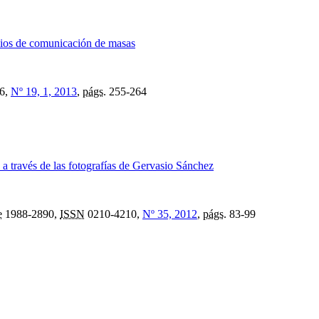
dios de comunicación de masas
6,
Nº 19, 1, 2013
,
págs.
255-264
a través de las fotografías de Gervasio Sánchez
e
1988-2890,
ISSN
0210-4210,
Nº 35, 2012
,
págs.
83-99