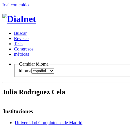
Ir al conteni
d
o
B
uscar
R
evistas
T
esis
Co
n
gresos
m
étricas
Cambiar idioma
Idioma
Julia Rodríguez Cela
Instituciones
Universidad Complutense de Madrid