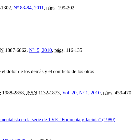
-1302,
Nº 83-84, 2011
,
págs.
199-202
SN
1887-6862,
Nº. 5, 2010
,
págs.
116-135
e el dolor de los demás y el conflicto de los otros
e
1988-2858,
ISSN
1132-1873,
Vol. 20, Nº 1, 2010
,
págs.
459-470
mentalista en la serie de TVE "Fortunata y Jacinta" (1980)