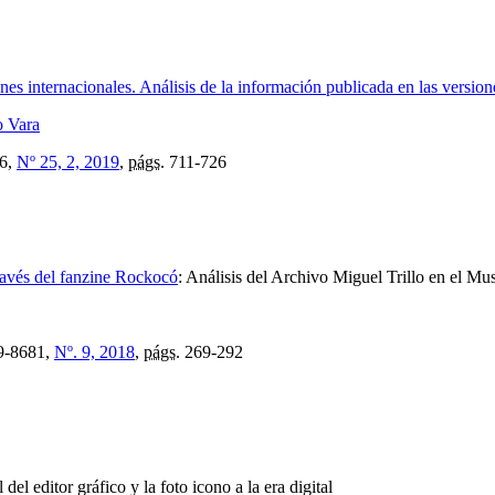
ones internacionales. Análisis de la información publicada en las versio
 Vara
6,
Nº 25, 2, 2019
,
págs.
711-726
ravés del fanzine Rockocó
:
Análisis del Archivo Miguel Trillo en el 
9-8681,
Nº. 9, 2018
,
págs.
269-292
 del editor gráfico y la foto icono a la era digital