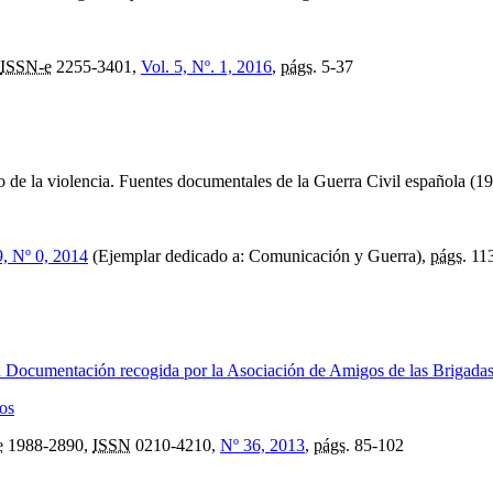
ISSN-e
2255-3401,
Vol. 5, Nº. 1, 2016
,
págs.
5-37
o de la violencia. Fuentes documentales de la Guerra Civil española (
9, Nº 0, 2014
(Ejemplar dedicado a: Comunicación y Guerra),
págs.
113
la Documentación recogida por la Asociación de Amigos de las Brigada
os
e
1988-2890,
ISSN
0210-4210,
Nº 36, 2013
,
págs.
85-102