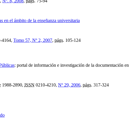
,
Nº. 8, 2008
,
págs.
75-94
 en el ámbito de la enseñanza universitaria
-4164,
Tomo 57, Nº 2, 2007
,
págs.
105-124
Públicas
:
portal de información e investigación de la documentación en
e
1988-2890,
ISSN
0210-4210,
Nº 29, 2006
,
págs.
317-324
ndo