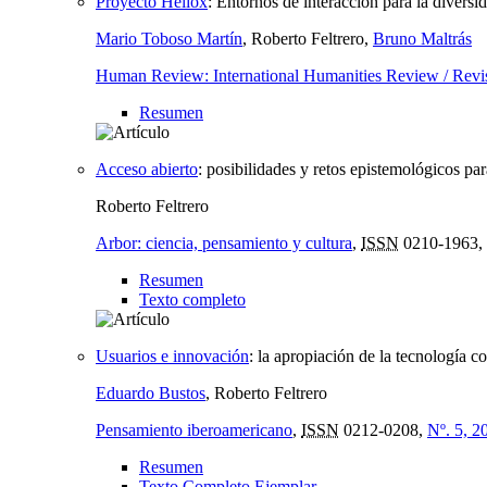
Proyecto Heliox
:
Entornos de interacción para la diversi
Mario Toboso Martín
, Roberto Feltrero,
Bruno Maltrás
Human Review: International Humanities Review / Revi
Resumen
Acceso abierto
:
posibilidades y retos epistemológicos para
Roberto Feltrero
Arbor: ciencia, pensamiento y cultura
,
ISSN
0210-1963,
Resumen
Texto completo
Usuarios e innovación
:
la apropiación de la tecnología c
Eduardo Bustos
, Roberto Feltrero
Pensamiento iberoamericano
,
ISSN
0212-0208,
Nº. 5, 2
Resumen
Texto Completo Ejemplar