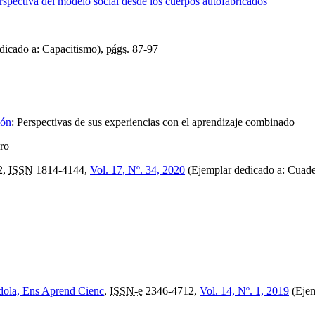
rspectiva del modelo social desde los cuerpos autofabricados
dicado a: Capacitismo),
págs.
87-97
ión
:
Perspectivas de sus experiencias con el aprendizaje combinado
ero
2,
ISSN
1814-4144,
Vol. 17, Nº. 34, 2020
(Ejemplar dedicado a: Cuade
dola, Ens Aprend Cienc
,
ISSN-e
2346-4712,
Vol. 14, Nº. 1, 2019
(Ejem