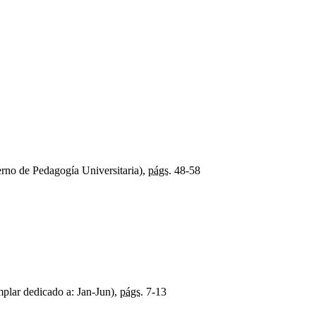
rno de Pedagogía Universitaria),
págs.
48-58
plar dedicado a: Jan-Jun),
págs.
7-13