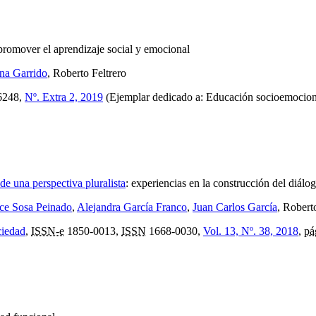
promover el aprendizaje social y emocional
na Garrido
, Roberto Feltrero
6248,
Nº. Extra 2, 2019
(Ejemplar dedicado a: Educación socioemocional:
e una perspectiva pluralista
:
experiencias en la construcción del diálo
ice Sosa Peinado
,
Alejandra García Franco
,
Juan Carlos García
, Robert
ciedad
,
ISSN-e
1850-0013,
ISSN
1668-0030,
Vol. 13, Nº. 38, 2018
,
pá