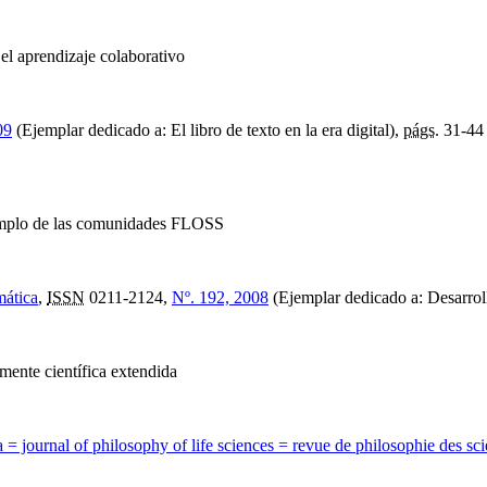
el aprendizaje colaborativo
09
(Ejemplar dedicado a: El libro de texto en la era digital),
págs.
31-44
emplo de las comunidades FLOSS
mática
,
ISSN
0211-2124,
Nº. 192, 2008
(Ejemplar dedicado a: Desarrol
 mente científica extendida
ida = journal of philosophy of life sciences = revue de philosophie des sci