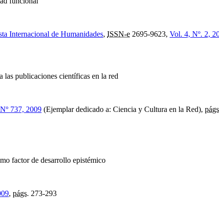
dad funcional
sta Internacional de Humanidades
,
ISSN-e
2695-9623,
Vol. 4, Nº. 2, 2
 las publicaciones científicas en la red
Nº 737, 2009
(Ejemplar dedicado a: Ciencia y Cultura en la Red),
págs
omo factor de desarrollo epistémico
009
,
págs.
273-293