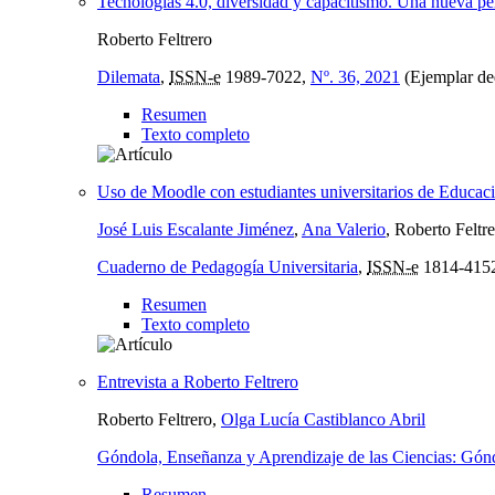
Tecnologías 4.0, diversidad y capacitismo. Una nueva pe
Roberto Feltrero
Dilemata
,
ISSN-e
1989-7022,
Nº. 36, 2021
(Ejemplar de
Resumen
Texto completo
Uso de Moodle con estudiantes universitarios de Educac
José Luis Escalante Jiménez
,
Ana Valerio
, Roberto Feltr
Cuaderno de Pedagogía Universitaria
,
ISSN-e
1814-415
Resumen
Texto completo
Entrevista a Roberto Feltrero
Roberto Feltrero,
Olga Lucía Castiblanco Abril
Góndola, Enseñanza y Aprendizaje de las Ciencias: Gón
Resumen