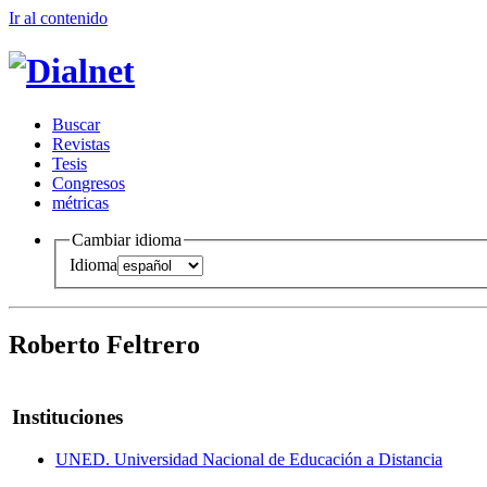
Ir al conteni
d
o
B
uscar
R
evistas
T
esis
Co
n
gresos
m
étricas
Cambiar idioma
Idioma
Roberto Feltrero
Instituciones
UNED. Universidad Nacional de Educación a Distancia