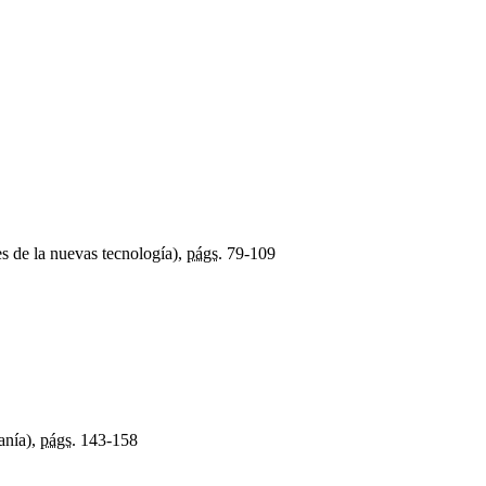
es de la nuevas tecnología),
págs.
79-109
anía),
págs.
143-158