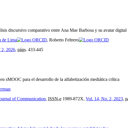
lisis discursivo comparativo entre Ana Mae Barbosa y su avatar digital
ra de Lima
, Roberto Feltrero
º 2, 2026
,
págs.
433-445
en sMOOC para el desarrollo de la alfabetización mediática crítica
derman
Journal of Communication
,
ISSN-e
1989-872X,
Vol. 14, No. 2, 2023
,
p