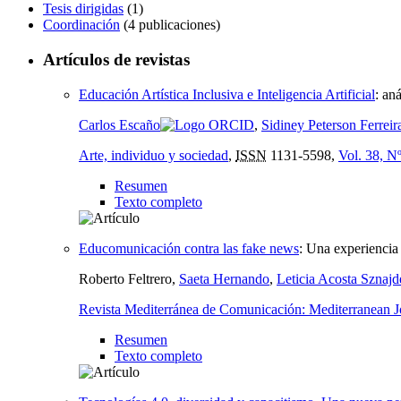
Tesis dirigidas
(1)
Coordinación
(4 publicaciones)
Artículos de revistas
Educación Artística Inclusiva e Inteligencia Artificial
:
aná
Carlos Escaño
,
Sidiney Peterson Ferrei
Arte, individuo y sociedad
,
ISSN
1131-5598,
Vol. 38, N
Resumen
Texto completo
Educomunicación contra las fake news
:
Una experiencia 
Roberto Feltrero,
Saeta Hernando
,
Leticia Acosta Sznaj
Revista Mediterránea de Comunicación: Mediterranean 
Resumen
Texto completo