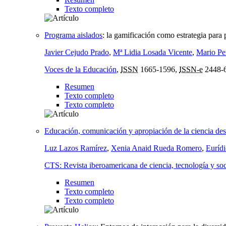
Texto completo
Programa aislados
:
la gamificación como estrategia para 
Javier Cejudo Prado
,
Mª Lidia Losada Vicente
,
Mario Pe
Voces de la Educación
,
ISSN
1665-1596,
ISSN-e
2448-
Resumen
Texto completo
Texto completo
Educación, comunicación y apropiación de la ciencia desd
Luz Lazos Ramírez
,
Xenia Anaid Rueda Romero
,
Euríd
CTS: Revista iberoamericana de ciencia, tecnología y so
Resumen
Texto completo
Texto completo