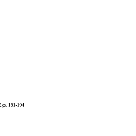
ágs.
181-194