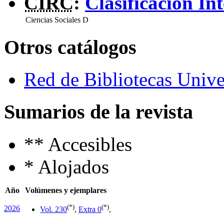
CIRC
:
Clasificación In
Ciencias Sociales
D
Otros catálogos
Red de Bibliotecas Univer
Sumarios de la revista
**
Accesibles
*
Alojados
Año
Volúmenes y ejemplares
(*)
(*)
2026
Vol. 23
0
,
Extra 0
,