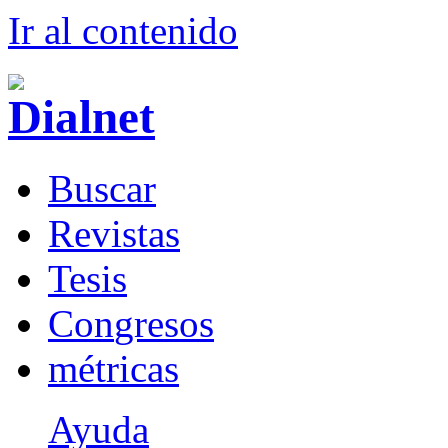
Ir al conteni
d
o
B
uscar
R
evistas
T
esis
Co
n
gresos
m
étricas
Ayuda