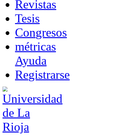
R
evistas
T
esis
Co
n
gresos
m
étricas
Ayuda
R
e
gistrarse