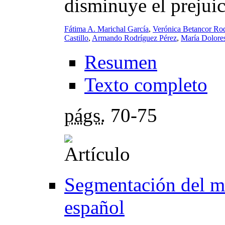
disminuye el prejui
Fátima A. Marichal García
,
Verónica Betancor Ro
Castillo
,
Armando Rodríguez Pérez
,
María Dolore
Resumen
Texto completo
págs.
70-75
Segmentación del me
español