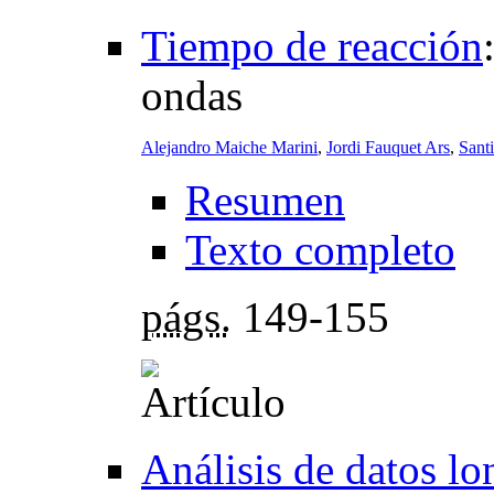
Tiempo de reacción
ondas
Alejandro Maiche Marini
,
Jordi Fauquet Ars
,
Sant
Resumen
Texto completo
págs.
149-155
Análisis de datos lo