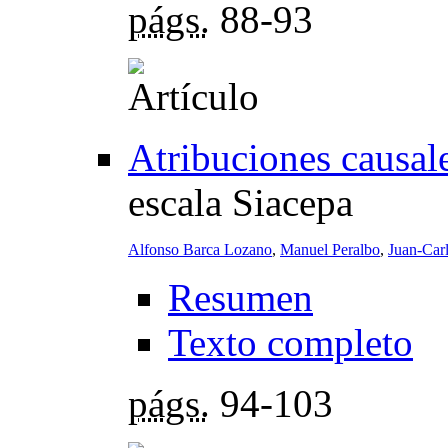
págs.
88-93
Atribuciones causal
escala Siacepa
Alfonso Barca Lozano
,
Manuel Peralbo
,
Juan-Car
Resumen
Texto completo
págs.
94-103