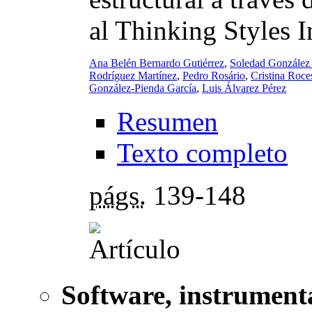
al Thinking Styles 
Ana Belén Bernardo Gutiérrez
,
Soledad González 
Rodríguez Martínez
,
Pedro Rosário
,
Cristina Roc
González-Pienda García
,
Luis Álvarez Pérez
Resumen
Texto completo
págs.
139-148
Software, instrument