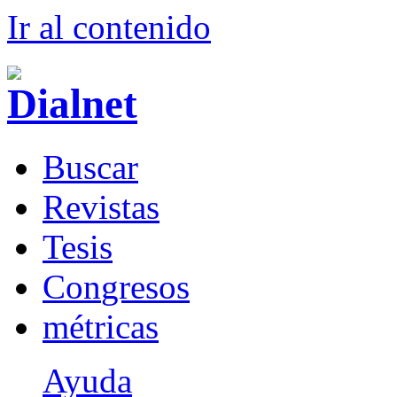
Ir al conteni
d
o
B
uscar
R
evistas
T
esis
Co
n
gresos
m
étricas
Ayuda