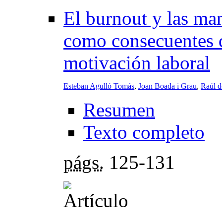
El burnout y las ma
como consecuentes d
motivación laboral
Esteban Agulló Tomás
,
Joan Boada i Grau
,
Raúl d
Resumen
Texto completo
págs.
125-131