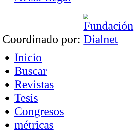
Coordinado por:
I
nicio
B
uscar
R
evistas
T
esis
Co
n
gresos
m
étricas