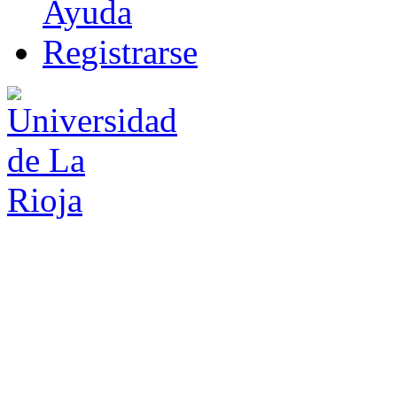
Ayuda
R
e
gistrarse