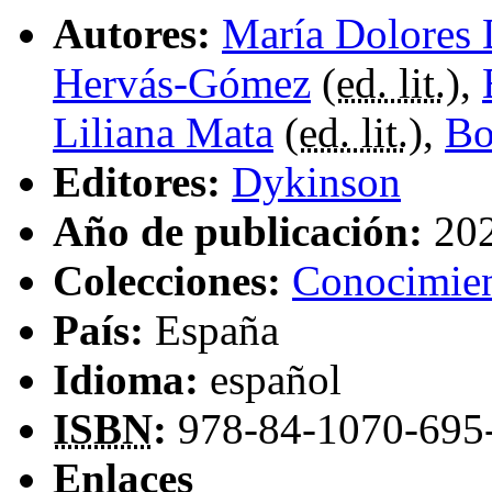
Autores:
María Dolores 
Hervás-Gómez
(
ed. lit.
),
Liliana Mata
(
ed. lit.
),
Bo
Editores:
Dykinson
Año de publicación:
20
Colecciones:
Conocimie
País:
España
Idioma:
español
ISBN
:
978-84-1070-695
Enlaces