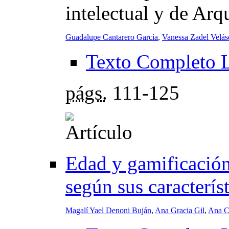
intelectual y de Arq
Guadalupe Cantarero García
,
Vanessa Zadel Velá
Texto Completo 
págs.
111-125
Edad y gamificación
según sus caracterís
Magalí Yael Denoni Buján
,
Ana Gracia Gil
,
Ana Ce