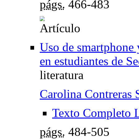
págs.
466-483
Uso de smartphone y
en estudiantes de S
literatura
Carolina Contreras 
Texto Completo 
págs.
484-505