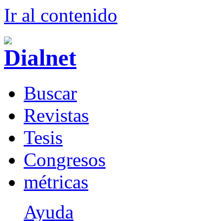
Ir al conteni
d
o
B
uscar
R
evistas
T
esis
Co
n
gresos
m
étricas
Ayuda