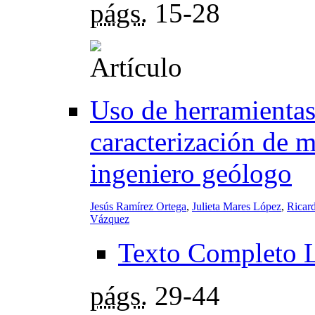
págs.
15-28
Uso de herramientas
caracterización de m
ingeniero geólogo
Jesús Ramírez Ortega
,
Julieta Mares López
,
Ricar
Vázquez
Texto Completo 
págs.
29-44