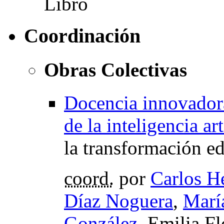
Coordinación
Obras Colectivas
Docencia innovadora,
de la inteligencia art
la transformación e
coord.
por
Carlos H
Díaz Noguera
,
Marí
González
, Emilia F