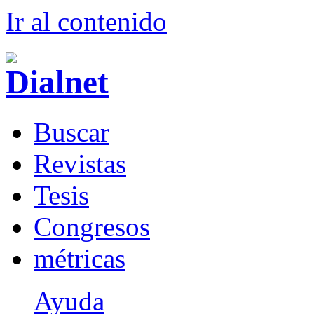
Ir al conteni
d
o
B
uscar
R
evistas
T
esis
Co
n
gresos
m
étricas
Ayuda