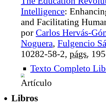
The Education Revoluti
Intelligence
:
Enhancing
and Facilitating Huma
por
Carlos Hervás-Gó
Noguera
,
Fulgencio S
10282-58-2,
págs.
195
Texto Completo Lib
Libros