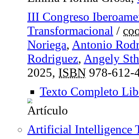
III Congreso Iberoame
Transformacional
/
coo
Noriega
,
Antonio Rodr
Rodriguez
,
Angely Sth
2025,
ISBN
978-612-4
Texto Completo Lib
Artificial Intelligence