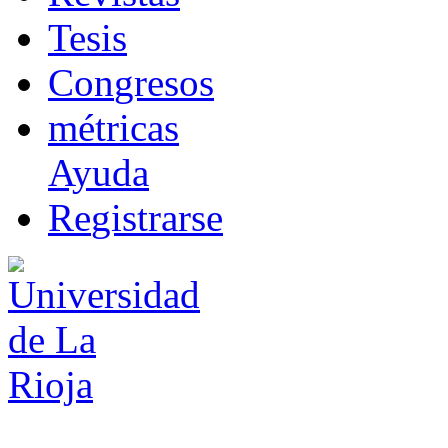
T
esis
Co
n
gresos
m
étricas
Ayuda
R
e
gistrarse