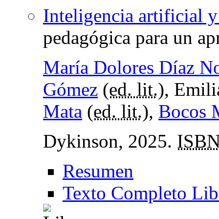
Inteligencia artificial
pedagógica para un ap
María Dolores Díaz N
Gómez
(
ed. lit.
), Emili
Mata
(
ed. lit.
),
Bocos 
Dykinson, 2025.
ISB
Resumen
Texto Completo Lib