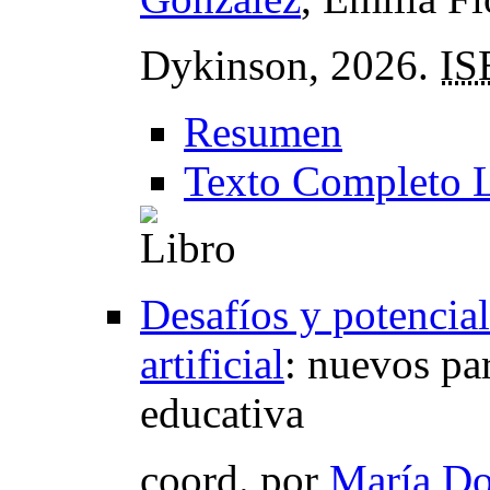
Dykinson, 2026.
IS
Resumen
Texto Completo 
Desafíos y potencial
artificial
:
nuevos par
educativa
coord.
por
María Do