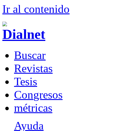
Ir al conteni
d
o
B
uscar
R
evistas
T
esis
Co
n
gresos
m
étricas
Ayuda