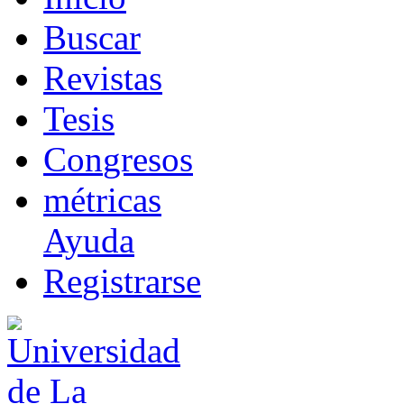
B
uscar
R
evistas
T
esis
Co
n
gresos
m
étricas
Ayuda
R
e
gistrarse