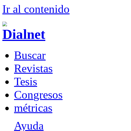
Ir al conteni
d
o
B
uscar
R
evistas
T
esis
Co
n
gresos
m
étricas
Ayuda