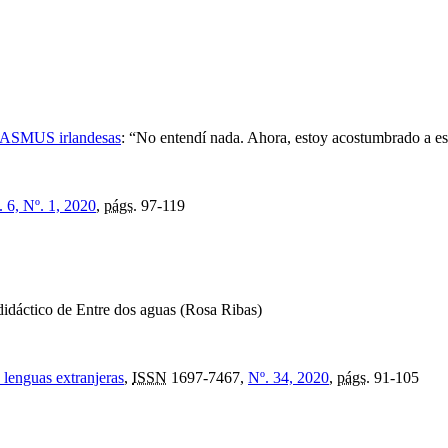
 ERASMUS irlandesas
:
“No entendí nada. Ahora, estoy acostumbrado a e
. 6, Nº. 1, 2020
,
págs.
97-119
 didáctico de Entre dos aguas (Rosa Ribas)
 lenguas extranjeras
,
ISSN
1697-7467,
Nº. 34, 2020
,
págs.
91-105