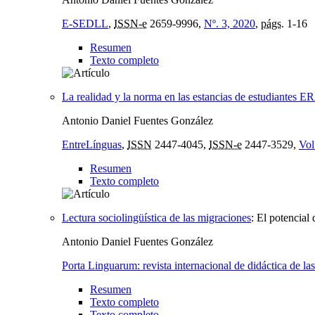
E-SEDLL
,
ISSN-e
2659-9996,
Nº. 3, 2020
,
págs.
1-16
Resumen
Texto completo
La realidad y la norma en las estancias de estudiantes
Antonio Daniel Fuentes González
EntreLínguas
,
ISSN
2447-4045,
ISSN-e
2447-3529,
Vol
Resumen
Texto completo
Lectura sociolingüística de las migraciones
:
El potencial
Antonio Daniel Fuentes González
Porta Linguarum: revista internacional de didáctica de las
Resumen
Texto completo
Texto completo