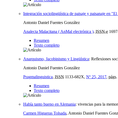
Integración sociolingüística de paisaje y paisanaje en "E
Antonio Daniel Fuentes González
Analecta Malacitana ( AnMal electrónica )
,
ISSN-e
1697
Resumen
Texto completo
Anarquismo, Jacobinismo y Lingüística
:
Reflexiones soc
Antonio Daniel Fuentes González
Pragmalinguistica
,
ISSN
1133-682X,
Nº 25, 2017
,
págs.
Resumen
Texto completo
Había tanto bueno en Alemania
:
vivencias para la memori
Carmen Higueras Tolsada
, Antonio Daniel Fuentes Gonz