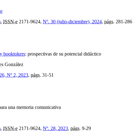
te
a
,
ISSN-e
2171-9624,
Nº. 30 (julio-diciembre), 2024
,
págs.
281-286
 y booktokers
:
prospectivas de su potencial didáctico
tes González
 26, Nº 2, 2023
,
págs.
31-51
 para una memoria comunicativa
a
,
ISSN-e
2171-9624,
Nº. 28, 2023
,
págs.
9-29