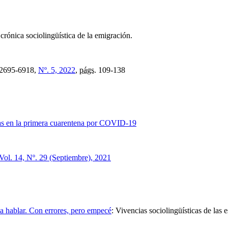
:
crónica sociolingüística de la emigración.
2695-6918,
Nº. 5, 2022
,
págs.
109-138
rias en la primera cuarentena por COVID-19
Vol. 14, Nº. 29 (Septiembre), 2021
 hablar. Con errores, pero empecé
:
Vivencias sociolingüísticas de las 