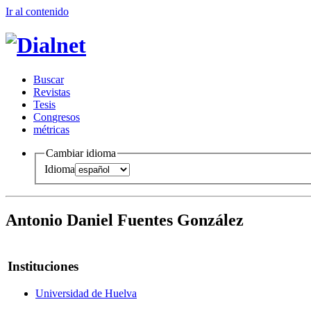
Ir al conteni
d
o
B
uscar
R
evistas
T
esis
Co
n
gresos
m
étricas
Cambiar idioma
Idioma
Antonio Daniel Fuentes González
Instituciones
Universidad de Huelva