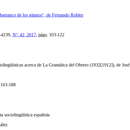
l barranco de los gitanos", de Fernando Robles
-4239,
Nº. 42, 2017
,
págs.
103-122
iolingüísticas acerca de La Gramática del Obrero (1932[1912]), de Jo
163-188
a sociolingüística española
ález