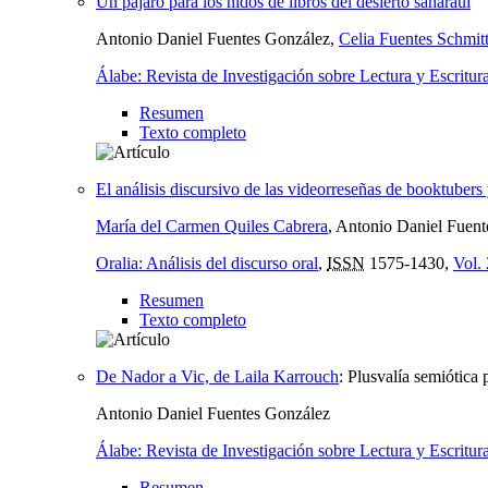
Un pájaro para los nidos de libros del desierto saharaui
Antonio Daniel Fuentes González,
Celia Fuentes Schmit
Álabe: Revista de Investigación sobre Lectura y Escritur
Resumen
Texto completo
El análisis discursivo de las videorreseñas de booktubers
María del Carmen Quiles Cabrera
, Antonio Daniel Fuen
Oralia: Análisis del discurso oral
,
ISSN
1575-1430,
Vol.
Resumen
Texto completo
De Nador a Vic, de Laila Karrouch
:
Plusvalía semiótica
Antonio Daniel Fuentes González
Álabe: Revista de Investigación sobre Lectura y Escritur
Resumen