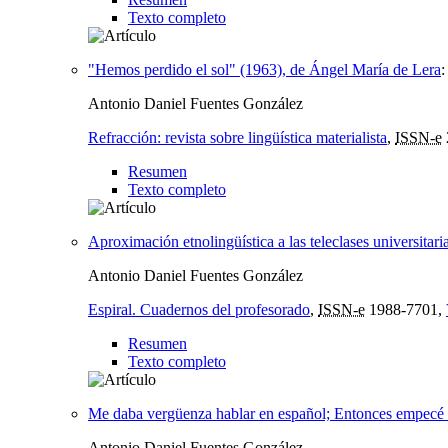
Texto completo
"Hemos perdido el sol" (1963), de Ángel María de Lera
Antonio Daniel Fuentes González
Refracción: revista sobre lingüística materialista
,
ISSN-e
Resumen
Texto completo
Aproximación etnolingüística a las teleclases universita
Antonio Daniel Fuentes González
Espiral. Cuadernos del profesorado
,
ISSN-e
1988-7701,
Resumen
Texto completo
Me daba vergüenza hablar en español; Entonces empecé a
Antonio Daniel Fuentes González