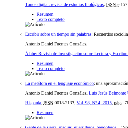
Tonos digital: revista de estudios filológicos
,
ISSN-e
157
Resumen
Texto completo
Escribir sobre un tiempo sin palabras
:
Recuerdos sociolin
Antonio Daniel Fuentes González
Álabe: Revista de Investigación sobre Lectura y Escritur
Resumen
Texto completo
La metáfora en el lenguaje económico
:
una aproximación 
Antonio Daniel Fuentes González,
Luis Jesús Belmonte
Hispania
,
ISSN
0018-2133,
Vol. 98, Nº 4, 2015
,
págs.
7
Resumen
Gente de la sierra, maquis, guerrilleros, bandoleros…
:
So