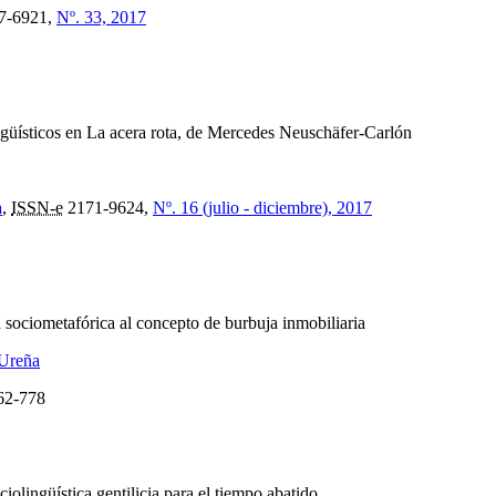
7-6921,
Nº. 33, 2017
güísticos en La acera rota, de Mercedes Neuschäfer-Carlón
a
,
ISSN-e
2171-9624,
Nº. 16 (julio - diciembre), 2017
sociometafórica al concepto de burbuja inmobiliaria
 Ureña
62-778
ciolingüística gentilicia para el tiempo abatido