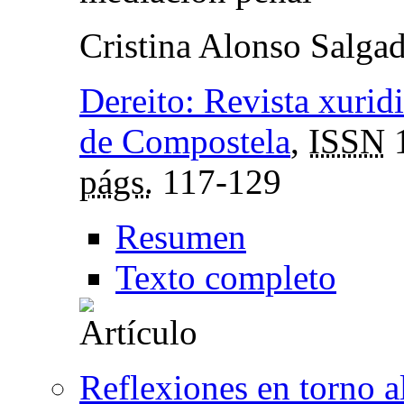
Cristina Alonso Salga
Dereito: Revista xurid
de Compostela
,
ISSN
1
págs.
117-129
Resumen
Texto completo
Reflexiones en torno a