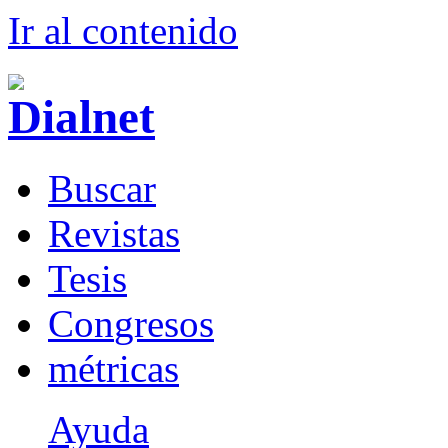
Ir al conteni
d
o
B
uscar
R
evistas
T
esis
Co
n
gresos
m
étricas
Ayuda