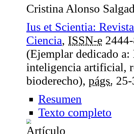
Cristina Alonso Salga
Ius et Scientia: Revist
Ciencia
,
ISSN-e
2444-
(Ejemplar dedicado a: El
inteligencia artificial,
bioderecho),
págs.
25-
Resumen
Texto completo