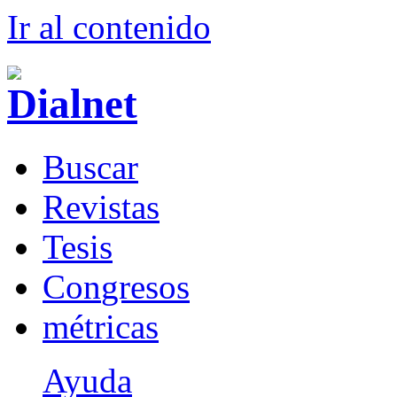
Ir al conteni
d
o
B
uscar
R
evistas
T
esis
Co
n
gresos
m
étricas
Ayuda