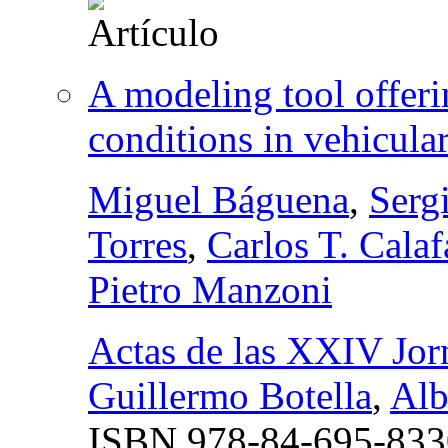
A modeling tool offeri
conditions in vehicula
Miguel Báguena
,
Serg
Torres
,
Carlos T. Calaf
Pietro Manzoni
Actas de las XXIV Jor
Guillermo Botella
,
Alb
ISBN
978-84-695-833