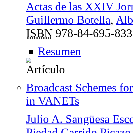
Actas de las XXIV Jor
Guillermo Botella
,
Alb
ISBN
978-84-695-833
Resumen
Broadcast Schemes for
in VANETs
Julio A. Sangüesa Esc
Piedad Garrido Picazo