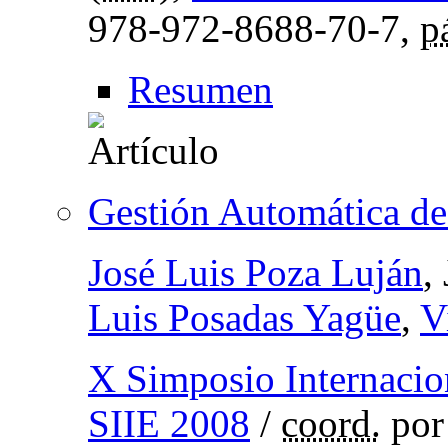
978-972-8688-70-7,
p
Resumen
Gestión Automática de
José Luis Poza Luján
,
Luis Posadas Yagüe
,
V
X Simposio Internacio
SIIE 2008
/
coord.
po