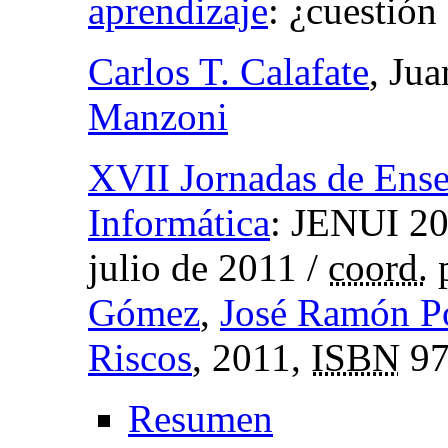
aprendizaje
:
¿cuestión
Carlos T. Calafate
, Ju
Manzoni
XVII Jornadas de Enseñ
Informática
:
JENUI 2011
julio de 2011
/
coord.
Gómez
,
José Ramón Po
Riscos
, 2011,
ISBN
97
Resumen