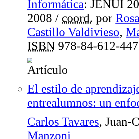
Informática
:
JENUI 200
2008
/
coord.
por
Rosa
Castillo Valdivieso
,
Ma
ISBN
978-84-612-447
El estilo de aprendizaj
entrealumnos: un enfoq
Carlos Tavares
, Juan-
Manzoni