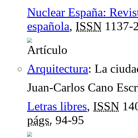
Nuclear España: Revis
española
,
ISSN
1137-
Arquitectura
:
La ciuda
Juan-Carlos Cano Escr
Letras libres
,
ISSN
140
págs.
94-95