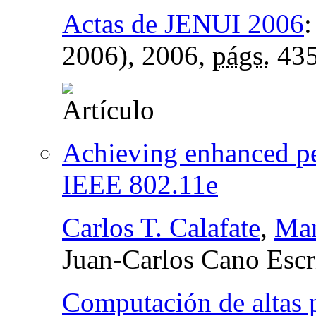
Actas de JENUI 2006
2006)
, 2006,
págs.
435
Achieving enhanced p
IEEE 802.11e
Carlos T. Calafate
,
Man
Juan-Carlos Cano Escr
Computación de altas 