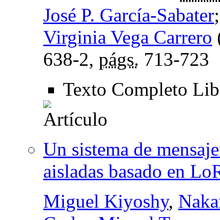
José P. García-Sabater
Virginia Vega Carrero
638-2,
págs.
713-723
Texto Completo Li
Un sistema de mensaje
aisladas basado en Lo
Miguel Kiyoshy
,
Naka