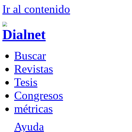
Ir al conteni
d
o
B
uscar
R
evistas
T
esis
Co
n
gresos
m
étricas
Ayuda