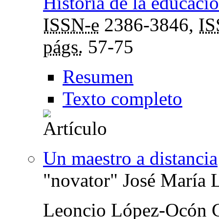
Historia de la educació
ISSN-e
2386-3846,
I
págs.
57-75
Resumen
Texto completo
Un maestro a distancia
"novator" José María 
Leoncio López-Ocón C