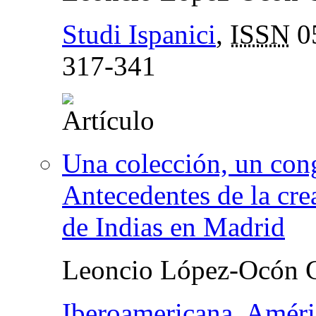
Studi Ispanici
,
ISSN
0
317-341
Una colección, un cong
Antecedentes de la cr
de Indias en Madrid
Leoncio López-Ocón C
Iberoamericana. Améric