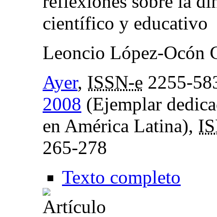
reflexiones sobre la d
científico y educativo
Leoncio López-Ocón C
Ayer
,
ISSN-e
2255-58
2008
(Ejemplar dedicado
en América Latina),
I
265-278
Texto completo