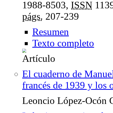
1988-8503,
ISSN
1139
págs.
207-239
Resumen
Texto completo
El cuaderno de Manuel
francés de 1939 y los o
Leoncio López-Ocón C