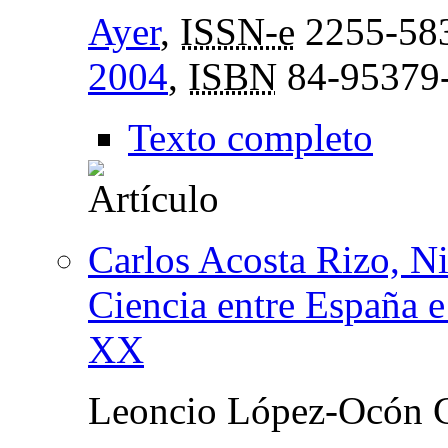
Ayer
,
ISSN-e
2255-58
2004
,
ISBN
84-95379
Texto completo
Carlos Acosta Rizo, N
Ciencia entre España e
XX
Leoncio López-Ocón C