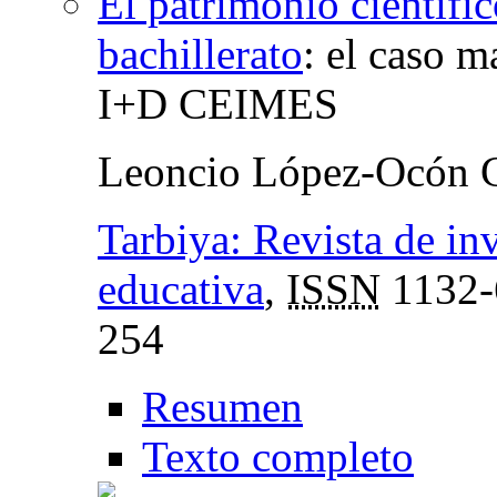
El patrimonio científic
bachillerato
:
el caso m
I+D CEIMES
Leoncio López-Ocón C
Tarbiya: Revista de in
educativa
,
ISSN
1132-
254
Resumen
Texto completo