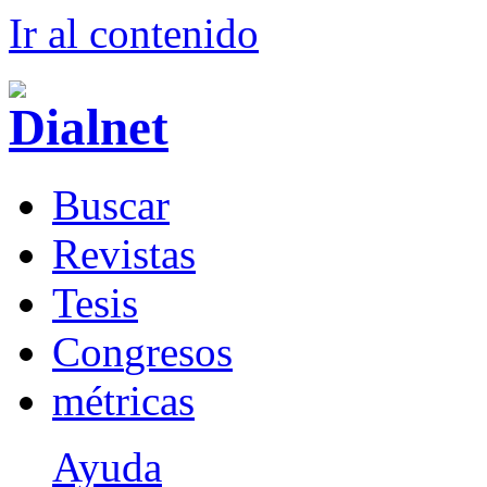
Ir al conteni
d
o
B
uscar
R
evistas
T
esis
Co
n
gresos
m
étricas
Ayuda