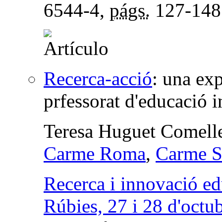
6544-4,
págs.
127-148
Recerca-acció
:
una exp
prfessorat d'educació i
Teresa Huguet Comell
Carme Roma
,
Carme S
Recerca i innovació ed
Rúbies, 27 i 28 d'octu