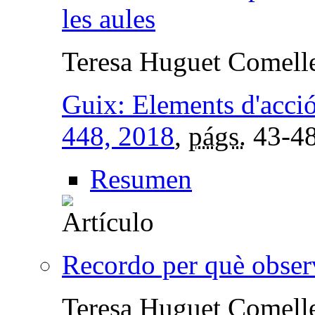
les aules
Teresa Huguet Comell
Guix: Elements d'acci
448, 2018
,
págs.
43-4
Resumen
Recordo per què obse
Teresa Huguet Comell