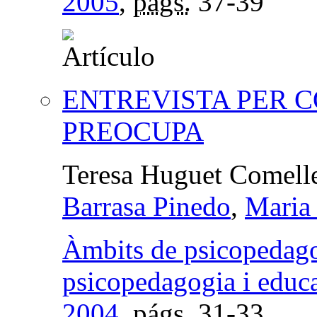
2005
,
págs.
37-39
ENTREVISTA PER 
PREOCUPA
Teresa Huguet Comell
Barrasa Pinedo
,
Maria 
Àmbits de psicopedagog
psicopedagogia i educ
2004
,
págs.
31-33