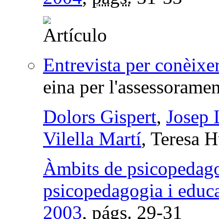
Entrevista per conèix
eina per l'assessorament
Dolors Gispert
,
Josep 
Vilella Martí
, Teresa 
Àmbits de psicopedagog
psicopedagogia i educ
2003
,
págs.
29-31