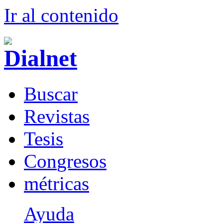
Ir al conteni
d
o
B
uscar
R
evistas
T
esis
Co
n
gresos
m
étricas
Ayuda