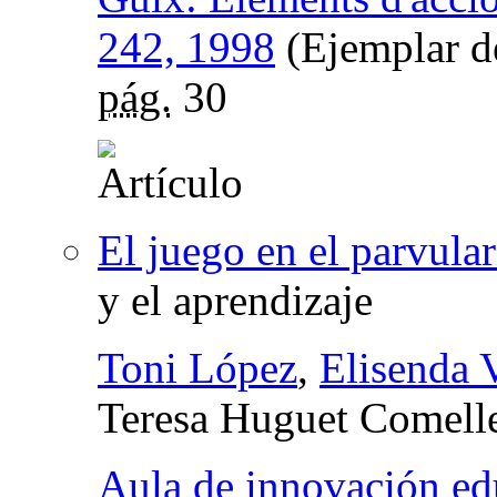
242, 1998
(Ejemplar de
pág.
30
El juego en el parvular
y el aprendizaje
Toni López
,
Elisenda 
Teresa Huguet Comell
Aula de innovación ed