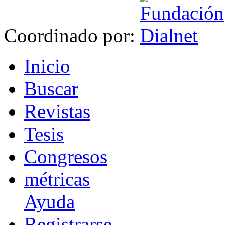
Coordinado por:
I
nicio
B
uscar
R
evistas
T
esis
Co
n
gresos
m
étricas
Ayuda
R
e
gistrarse