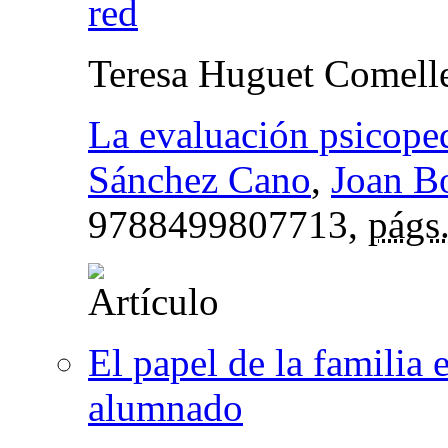
red
Teresa Huguet Comell
La evaluación psicope
Sánchez Cano
,
Joan Bo
9788499807713,
págs
El papel de la familia 
alumnado