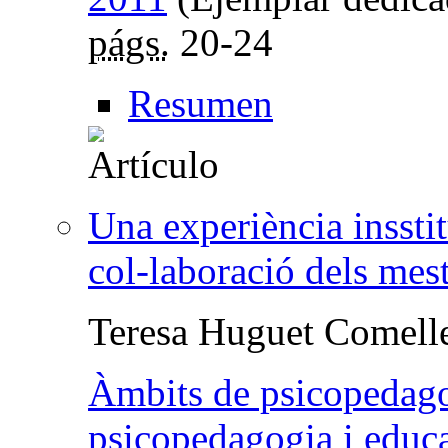
págs.
20-24
Resumen
Una experiència insstit
col-laboració dels mes
Teresa Huguet Comell
Àmbits de psicopedagog
psicopedagogia i educ