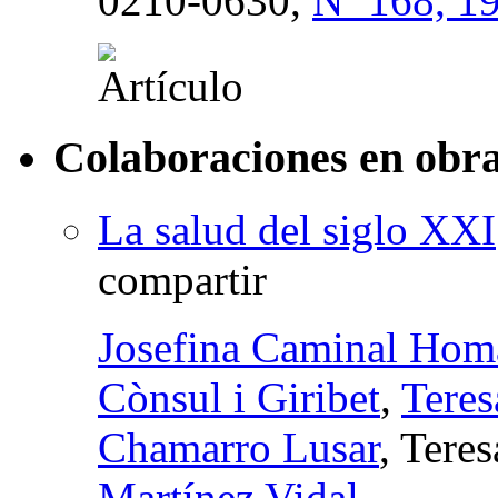
0210-0630,
Nº 168, 1
Colaboraciones en obra
La salud del siglo XXI
compartir
Josefina Caminal Hom
Cònsul i Giribet
,
Teres
Chamarro Lusar
, Tere
Martínez Vidal