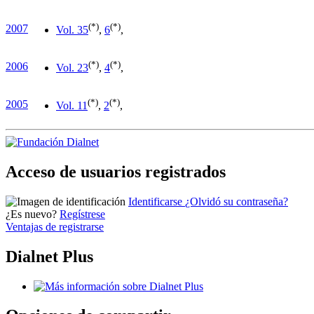
(*)
(*)
2007
Vol. 3
5
,
6
,
(*)
(*)
2006
Vol. 2
3
,
4
,
(*)
(*)
2005
Vol. 1
1
,
2
,
Acceso de usuarios registrados
Identificarse
¿Olvidó su contraseña?
¿Es nuevo?
Regístrese
Ventajas de registrarse
Dialnet Plus