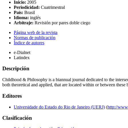
Inicio:
2005
Periodicidad:
Cuatrimestral
País:
Brasil
Idioma:
inglés
Arbitraje:
Revisión por pares doble ciego
Página web de la revista
Normas de publicación
Índice de autores
e-Dialnet
Latindex
Descripción
Childhood & Philosophy is a biannual journal dedicated to the intersec
both theoretical and applied, that are located within or between these b
Editores
Universidade do Estado do Rio de Janeiro (UERJ)
(
http://www.
Clasificación