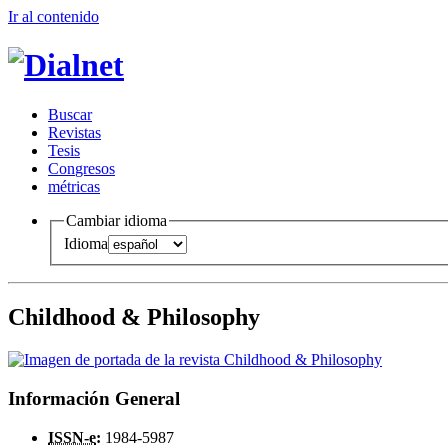
Ir al conteni
d
o
B
uscar
R
evistas
T
esis
Co
n
gresos
m
étricas
Cambiar idioma
Idioma
Childhood & Philosophy
Información General
ISSN-e
:
1984-5987