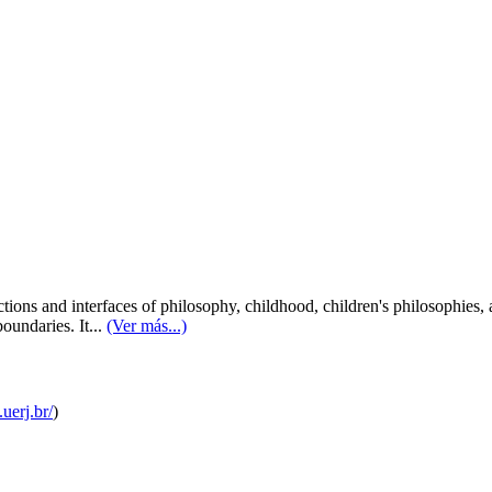
tions and interfaces of philosophy, childhood, children's philosophies, 
oundaries. It...
(Ver más...)
uerj.br/
)