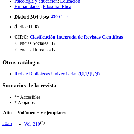
Psicología y educación
:
Educación
Humanidades
:
Filosofía. Etica
Dialnet Métricas
:
430
Citas
(Índice H:
6
)
CIRC
:
Clasificación Integrada de Revistas Científicas
Ciencias Sociales
B
Ciencias Humanas
B
Otros catálogos
Red de Bibliotecas Universitarias (
REBIUN
)
Sumarios de la revista
**
Accesibles
*
Alojados
Año
Volúmenes y ejemplares
(*)
2025
Vol. 21
0
,