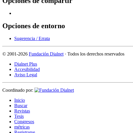
Opciones de compartir
Opciones de entorno
Sugerencia / Errata
©
2001-2026
Fundación Dialnet
· Todos los derechos reservados
Dialnet Plus
Accesibilidad
Aviso Legal
Coordinado por:
I
nicio
B
uscar
R
evistas
T
esis
Co
n
gresos
m
étricas
R
e
gistrarse