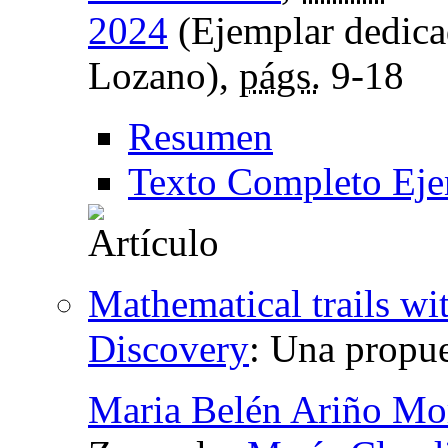
2024
(Ejemplar dedica
Lozano),
págs.
9-18
Resumen
Texto Completo Eje
Mathematical trails 
Discovery
:
Una propue
Maria Belén Ariño Mo