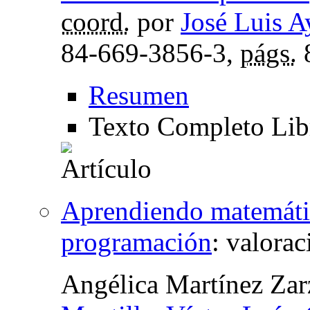
coord.
por
José Luis A
84-669-3856-3,
págs.
Resumen
Texto Completo Li
Aprendiendo matemátic
programación
:
valorac
Angélica Martínez Zar