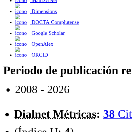
MathSciNet
Dimensions
DOCTA Complutense
Google Scholar
OpenAlex
ORCID
Periodo de publicación r
2008 - 2026
Dialnet Métricas
:
38
Cit
(Índice H:
4
)