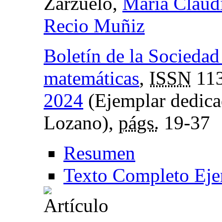
Zarzuelo,
María Claud
Recio Muñiz
Boletín de la Socieda
matemáticas
,
ISSN
113
2024
(Ejemplar dedica
Lozano),
págs.
19-37
Resumen
Texto Completo Eje