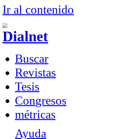
Ir al conteni
d
o
B
uscar
R
evistas
T
esis
Co
n
gresos
m
étricas
Ayuda