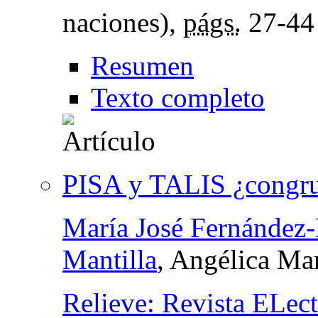
naciones),
págs.
27-44
Resumen
Texto completo
PISA y TALIS ¿congrue
María José Fernández
Mantilla
, Angélica Ma
Relieve: Revista ELect