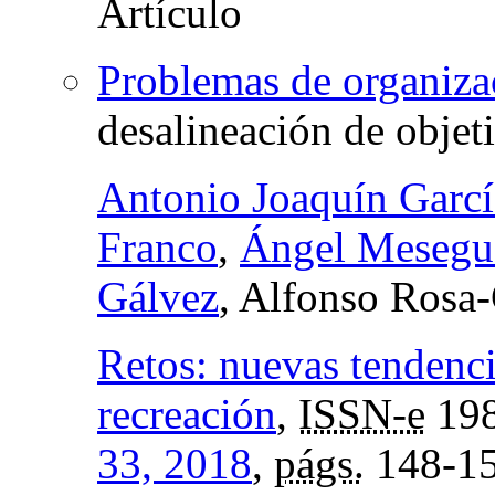
Problemas de organiza
desalineación de objet
Antonio Joaquín Garcí
Franco
,
Ángel Mesegu
Gálvez
, Alfonso Rosa
Retos: nuevas tendenci
recreación
,
ISSN-e
198
33, 2018
,
págs.
148-1