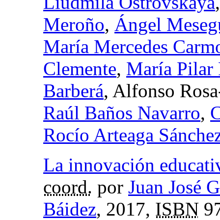
Liudmila Ostrovskaya
Meroño
,
Ángel Mesegu
María Mercedes Carmo
Clemente
,
María Pilar
Barberá
, Alfonso Rosa
Raúl Baños Navarro
,
C
Rocío Arteaga Sánche
La innovación educativ
coord.
por
Juan José G
Báidez
, 2017,
ISBN
97