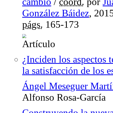
cambio
/
coord.
por
Ju
González Báidez
, 201
págs.
165-173
¿Inciden los aspectos 
la satisfacción de los 
Ángel Meseguer Martí
Alfonso Rosa-García
Construyendo la nueva