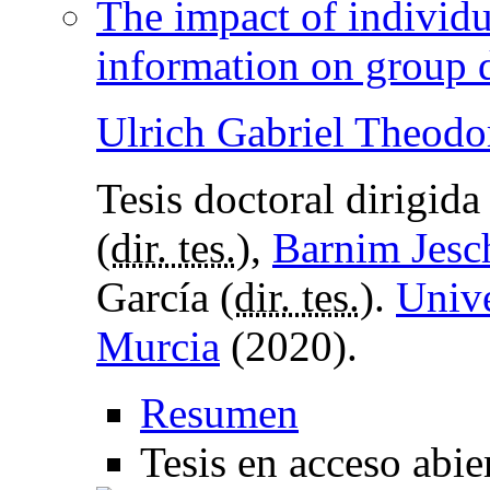
The impact of individu
information on group 
Ulrich Gabriel Theodo
Tesis doctoral dirigid
(
dir. tes.
),
Barnim Jesc
García (
dir. tes.
).
Unive
Murcia
(2020).
Resumen
Tesis en acceso abie