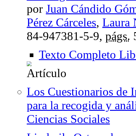
por
Juan Cándido Góm
Pérez Cárceles
,
Laura 
84-947381-5-9,
págs.
Texto Completo Lib
Los Cuestionarios de I
para la recogida y aná
Ciencias Sociales