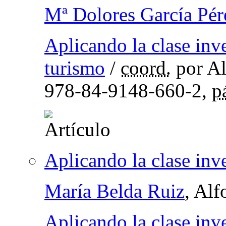
Mª Dolores García Pér
Aplicando la clase inv
turismo
/
coord.
por Al
978-84-9148-660-2,
p
Aplicando la clase inv
María Belda Ruiz
, Al
Aplicando la clase inv