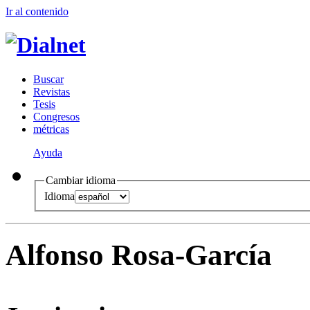
Ir al conteni
d
o
B
uscar
R
evistas
T
esis
Co
n
gresos
m
étricas
Ayuda
Cambiar idioma
Idioma
Alfonso Rosa-García