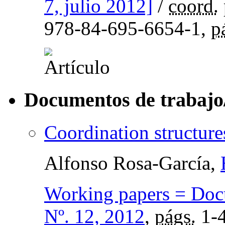
7, julio 2012]
/
coord.
978-84-695-6654-1,
p
Documentos de trabajo
Coordination structure
Alfonso Rosa-García,
Working papers = Docu
Nº. 12, 2012
,
págs.
1-