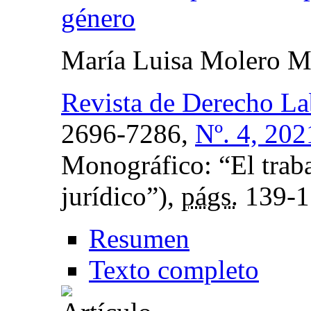
género
María Luisa Molero M
Revista de Derecho L
2696-7286,
Nº. 4, 202
Monográfico: “El trab
jurídico”),
págs.
139-1
Resumen
Texto completo