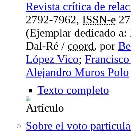
Revista crítica de rel
2792-7962,
ISSN-e
27
(Ejemplar dedicado a:
Dal-Ré /
coord.
por
Be
López Vico
;
Francisco 
Alejandro Muros Polo
Texto completo
Sobre el voto particul