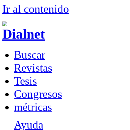
Ir al conteni
d
o
B
uscar
R
evistas
T
esis
Co
n
gresos
m
étricas
Ayuda