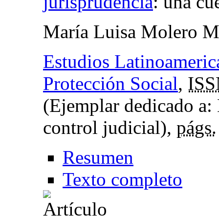
jurisprudencia
:
una cu
María Luisa Molero M
Estudios Latinoameric
Protección Social
,
ISS
(Ejemplar dedicado a:
control judicial),
págs.
Resumen
Texto completo