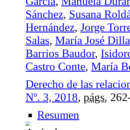
García
,
Manuela Durán
Sánchez
,
Susana Rold
Hernández
,
Jorge Torr
Salas
,
María José Dilla
Barrios Baudor
,
Isido
Castro Conte
,
María B
Derecho de las relacio
Nº. 3, 2018
,
págs.
262
Resumen