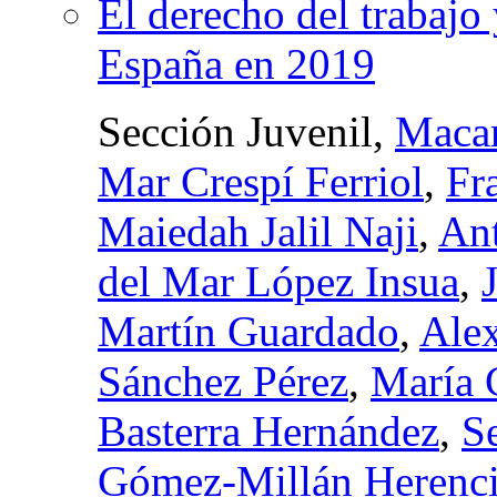
El derecho del trabajo 
España en 2019
Sección Juvenil,
Macar
Mar Crespí Ferriol
,
Fr
Maiedah Jalil Naji
,
Ant
del Mar López Insua
,
Martín Guardado
,
Alex
Sánchez Pérez
,
María 
Basterra Hernández
,
S
Gómez-Millán Herenc