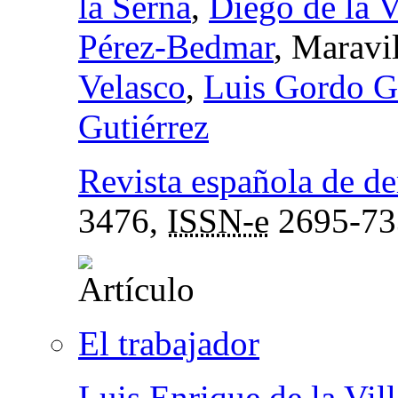
la Serna
,
Diego de la V
Pérez-Bedmar
, Maravi
Velasco
,
Luis Gordo G
Gutiérrez
Revista española de de
3476,
ISSN-e
2695-73
El trabajador
Luis Enrique de la Vill