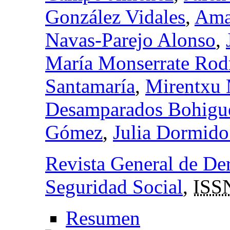
González Vidales
,
Ama
Navas-Parejo Alonso
,
María Monserrate Rod
Santamaría
,
Mirentxu 
Desamparados Bohigue
Gómez
,
Julia Dormido
Revista General de Der
Seguridad Social
,
ISS
Resumen