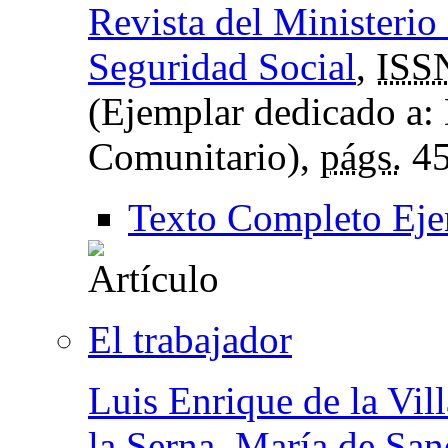
Revista del Ministerio
Seguridad Social
,
ISS
(Ejemplar dedicado a: 
Comunitario),
págs.
45
Texto Completo Eje
El trabajador
Luis Enrique de la Vill
la Serna
,
María de San