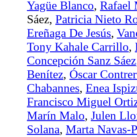
Yagüe Blanco
,
Rafael
Sáez,
Patricia Nieto R
Ereñaga De Jesús
,
Van
Tony Kahale Carrillo
,
Concepción Sanz Sáez
Benítez
,
Óscar Contre
Chabannes
,
Enea Ispi
Francisco Miguel Ort
Marín Malo
,
Julen Ll
Solana
,
Marta Navas-P