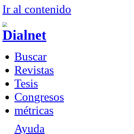
Ir al conteni
d
o
B
uscar
R
evistas
T
esis
Co
n
gresos
m
étricas
Ayuda