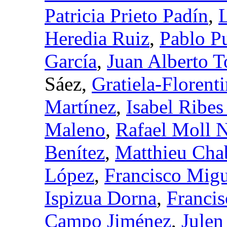
Patricia Prieto Padín
,
L
Heredia Ruiz
,
Pablo P
García
,
Juan Alberto 
Sáez,
Gratiela-Florent
Martínez
,
Isabel Ribe
Maleno
,
Rafael Moll 
Benítez
,
Matthieu Cha
López
,
Francisco Migu
Ispizua Dorna
,
Francis
Campo Jiménez
,
Julen