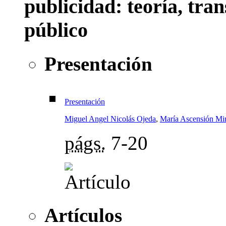
publicidad: teoría, tra
público
Presentación
Presentación
Miguel Angel Nicolás Ojeda
,
María Ascensión Mi
págs.
7-20
Artículos