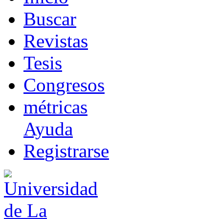
B
uscar
R
evistas
T
esis
Co
n
gresos
m
étricas
Ayuda
R
e
gistrarse