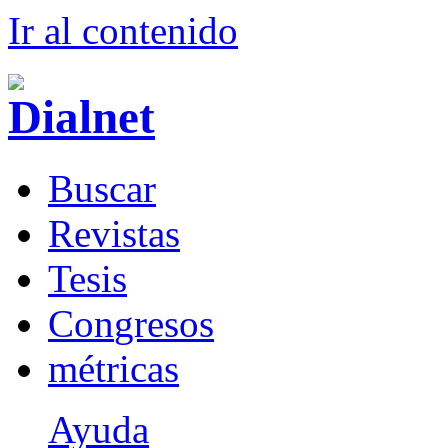
Ir al conteni
d
o
B
uscar
R
evistas
T
esis
Co
n
gresos
m
étricas
Ayuda