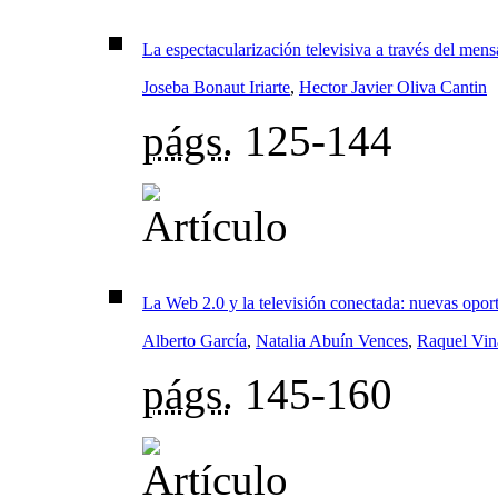
La espectacularización televisiva a través del men
Joseba Bonaut Iriarte
,
Hector Javier Oliva Cantin
págs.
125-144
La Web 2.0 y la televisión conectada: nuevas opor
Alberto García
,
Natalia Abuín Vences
,
Raquel Vin
págs.
145-160