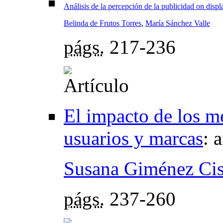
Análisis de la percepción de la publicidad on displ
Belinda de Frutos Torres
,
María Sánchez Valle
págs.
217-236
El impacto de los me
usuarios y marcas
:
a
Susana Giménez Cis
págs.
237-260