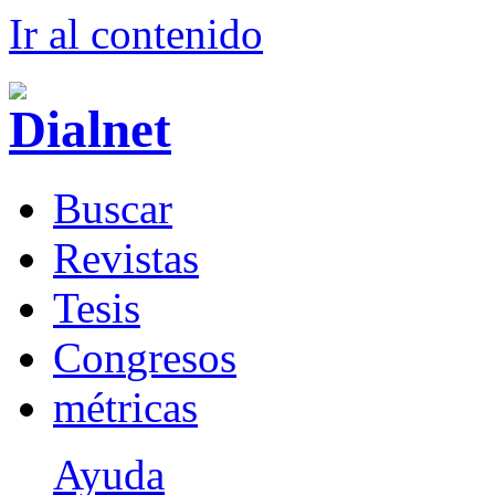
Ir al conteni
d
o
B
uscar
R
evistas
T
esis
Co
n
gresos
m
étricas
Ayuda