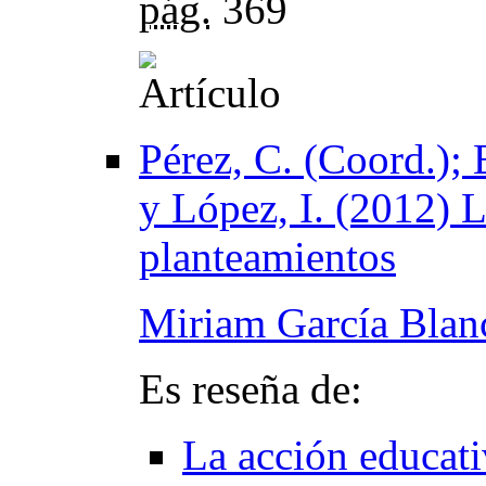
pág.
369
Pérez, C. (Coord.); 
y López, I. (2012) L
planteamientos
Miriam García Blan
Es reseña de:
La acción educati