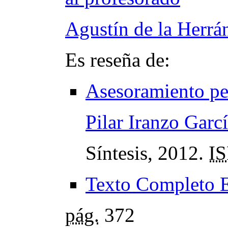
Agustín de la Herr
Es reseña de:
Asesoramiento pe
Pilar Iranzo Garc
Síntesis, 2012.
I
Texto Completo 
pág.
372