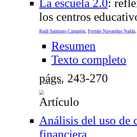
La escuela 2.0
:
refl
los centros educativ
Raúl Santiago Campión
,
Fermín Navaridas Nalda
Resumen
Texto completo
págs.
243-270
Análisis del uso de 
financiera