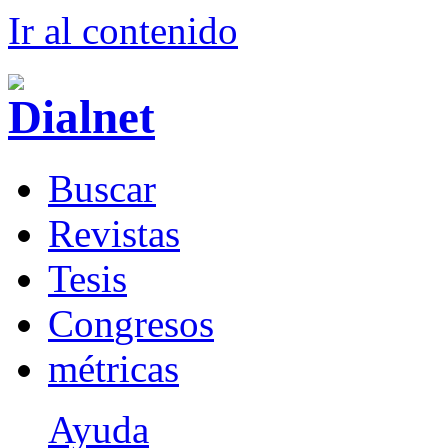
Ir al conteni
d
o
B
uscar
R
evistas
T
esis
Co
n
gresos
m
étricas
Ayuda