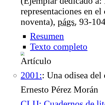
(Ejemplar dedicado a:
representaciones en el
noventa),
págs.
93-10
Resumen
Texto completo
2001:
:
Una odisea del 
Ernesto Pérez Morán
CLIJ: Cuadernos de lite