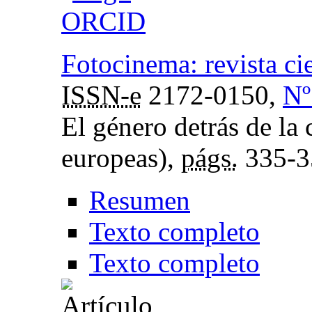
Fotocinema: revista cie
ISSN-e
2172-0150,
Nº
El género detrás de la
europeas),
págs.
335-3
Resumen
Texto completo
Texto completo