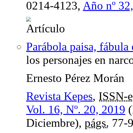
0214-4123,
Año nº 32
Parábola paisa, fábula
los personajes en narco
Ernesto Pérez Morán
Revista Kepes
,
ISSN-e
Vol. 16, Nº. 20, 2019
(
Diciembre),
págs.
77-