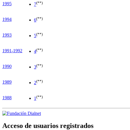
(**)
1995
7
(**)
1994
6
(**)
1993
5
(**)
1991-1992
4
(**)
1990
3
(**)
1989
2
(**)
1988
1
Acceso de usuarios registrados