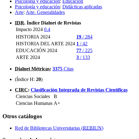
Psicología y educación
:
Educación
Psicología y educación
:
Didácticas aplicadas
Arte
:
Arte. Generalidades
IDR
. Índice Dialnet de Revistas
Impacto 2024
0.4
HISTORIA 2024
19
/ 284
HISTORIA DEL ARTE 2024
1
/ 42
EDUCACIÓN 2024
77
/ 225
ARTE 2024
3
/ 133
Dialnet Métricas
:
3375
Citas
(Índice H:
20
)
CIRC
:
Clasificación Integrada de Revistas Científicas
Ciencias Sociales
B
Ciencias Humanas
A+
Otros catálogos
Red de Bibliotecas Universitarias (
REBIUN
)