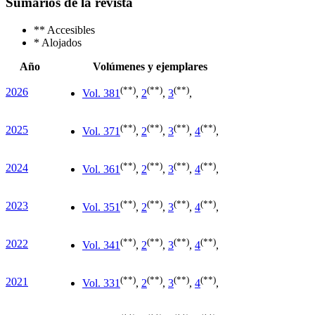
Sumarios de la revista
**
Accesibles
*
Alojados
Año
Volúmenes y ejemplares
(**)
(**)
(**)
2026
Vol. 38
1
,
2
,
3
,
(**)
(**)
(**)
(**)
2025
Vol. 37
1
,
2
,
3
,
4
,
(**)
(**)
(**)
(**)
2024
Vol. 36
1
,
2
,
3
,
4
,
(**)
(**)
(**)
(**)
2023
Vol. 35
1
,
2
,
3
,
4
,
(**)
(**)
(**)
(**)
2022
Vol. 34
1
,
2
,
3
,
4
,
(**)
(**)
(**)
(**)
2021
Vol. 33
1
,
2
,
3
,
4
,