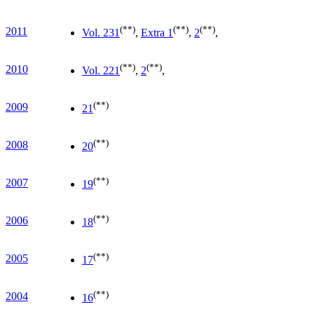
(**)
(**)
(**)
2011
Vol. 23
1
,
Extra 1
,
2
,
(**)
(**)
2010
Vol. 22
1
,
2
,
(**)
2009
21
(**)
2008
20
(**)
2007
19
(**)
2006
18
(**)
2005
17
(**)
2004
16