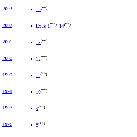
(**)
2003
15
(**)
(**)
2002
Extra 1
,
14
(**)
2001
13
(**)
2000
12
(**)
1999
11
(**)
1998
10
(**)
1997
9
(**)
1996
8