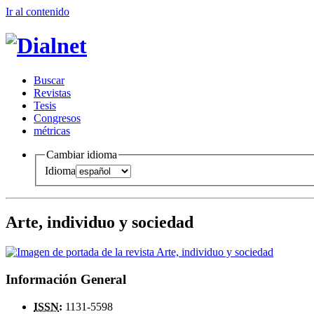
Ir al conteni
d
o
B
uscar
R
evistas
T
esis
Co
n
gresos
m
étricas
Cambiar idioma
Idioma
Arte, individuo y sociedad
Información General
ISSN
:
1131-5598