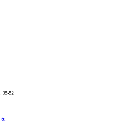
.
35-52
ago