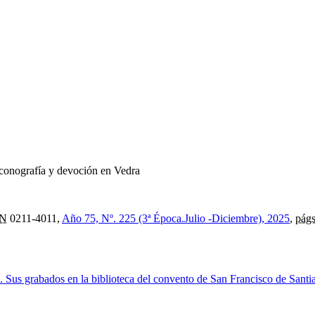
iconografía y devoción en Vedra
SN
0211-4011,
Año 75, Nº. 225 (3ª Época.Julio -Diciembre), 2025
,
págs
i. Sus grabados en la biblioteca del convento de San Francisco de Santi