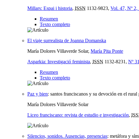
Millars: Espai i historia
,
ISSN
1132-9823,
Vol. 47, Nº 2,
Resumen
Texto completo
El viaje surrealista de Joanna Domanska
María Dolores Villaverde Solar,
María Pita Ponte
Asparkia: Investigació feminista
,
ISSN
1132-8231,
Nº 31
Resumen
Texto completo
Paz y bien
:
santos franciscanos y su devoción en el rural
María Dolores Villaverde Solar
Liceo franciscano: revista de estudio e investigación
,
IS
Silencios, sonidos. Ausencias, presencias
:
metáfora y sím