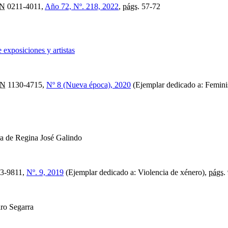
SN
0211-4011,
Año 72, Nº. 218, 2022
,
págs.
57-72
 exposiciones y artistas
SN
1130-4715,
Nº 8 (Nueva época), 2020
(Ejemplar dedicado a: Femini
ra de Regina José Galindo
3-9811,
Nº. 9, 2019
(Ejemplar dedicado a: Violencia de xénero),
págs.
ro Segarra