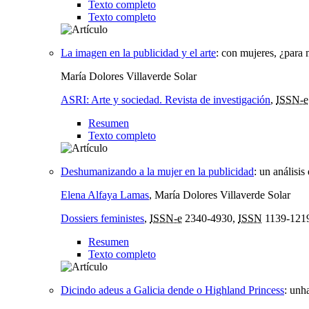
Texto completo
Texto completo
La imagen en la publicidad y el arte
:
con mujeres, ¿para 
María Dolores Villaverde Solar
ASRI: Arte y sociedad. Revista de investigación
,
ISSN-e
Resumen
Texto completo
Deshumanizando a la mujer en la publicidad
:
un análisi
Elena Alfaya Lamas
, María Dolores Villaverde Solar
Dossiers feministes
,
ISSN-e
2340-4930,
ISSN
1139-121
Resumen
Texto completo
Dicindo adeus a Galicia dende o Highland Princess
:
unha