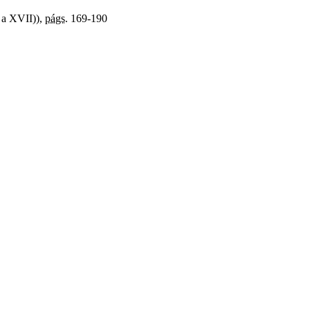
V a XVII)),
págs.
169-190