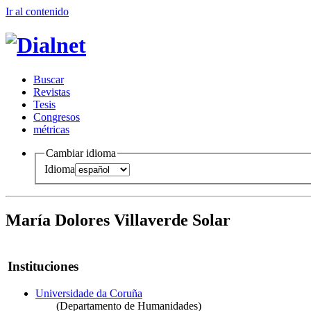
Ir al conteni
d
o
B
uscar
R
evistas
T
esis
Co
n
gresos
m
étricas
Cambiar idioma
Idioma
María Dolores Villaverde Solar
Instituciones
Universidade da Coruña
(Departamento de Humanidades)