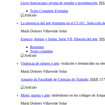
Liceo franciscano: revista de estudio e investigación
,
IS
Texto Completo Ejemplar
La presencia del arte feminista en el CGAC. Selección de
María Dolores Villaverde Solar
Espacio, tiempo y forma. Serie VII, Historia del arte
,
IS
Resumen
Texto completo
Violencia de xénero e arte
:
violación e feminicidio na ob
María Dolores Villaverde Solar
Anuario da Facultade de Ciencias do Traballo
,
ISSN
217
Mujer, guerra y arte
:
simbolismo en los collages de Ampa
María Dolores Villaverde Solar