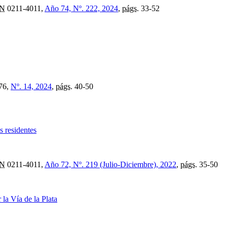
SN
0211-4011,
Año 74, Nº. 222, 2024
,
págs.
33-52
76,
Nº. 14, 2024
,
págs.
40-50
s residentes
SN
0211-4011,
Año 72, Nº. 219 (Julio-Diciembre), 2022
,
págs.
35-50
 la Vía de la Plata