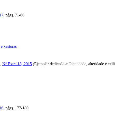
17
,
págs.
71-86
 e xestoras
4,
Nº Extra 18, 2015
(Ejemplar dedicado a: Identidade, alteridade e exili
16
,
págs.
177-180