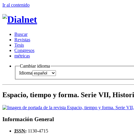
Ir al conteni
d
o
B
uscar
R
evistas
T
esis
Co
n
gresos
m
étricas
Cambiar idioma
Idioma
Espacio, tiempo y forma. Serie VII, Histori
Información General
ISSN
:
1130-4715