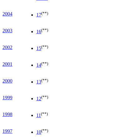
(**)
2004
17
(**)
2003
16
(**)
2002
15
(**)
2001
14
(**)
2000
13
(**)
1999
12
(**)
1998
11
(**)
1997
10