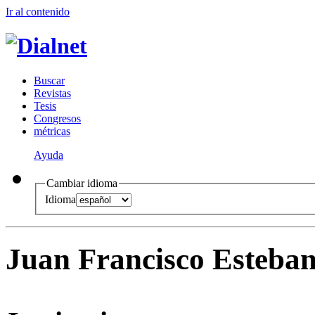
Ir al conteni
d
o
B
uscar
R
evistas
T
esis
Co
n
gresos
m
étricas
Ayuda
Cambiar idioma
Idioma
Juan Francisco Esteban