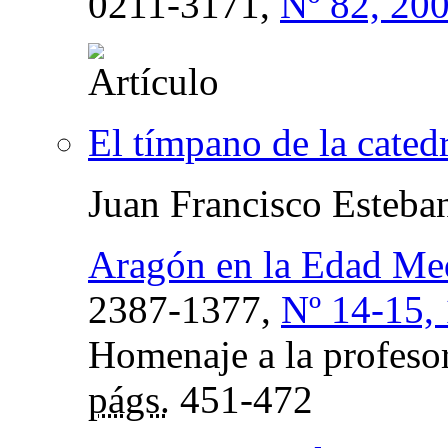
0211-3171,
Nº 82, 20
El tímpano de la cated
Juan Francisco Esteba
Aragón en la Edad Me
2387-1377,
Nº 14-15, 
Homenaje a la profeso
págs.
451-472