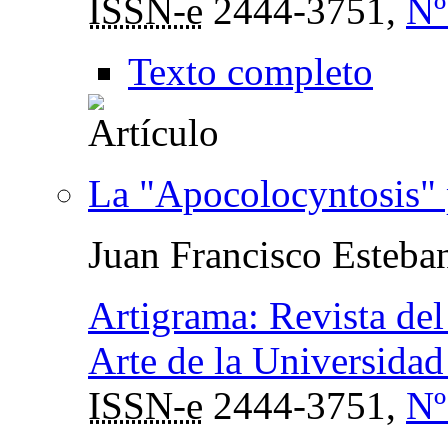
ISSN-e
2444-3751,
Nº
Texto completo
La "Apocolocyntosis" 
Juan Francisco Esteba
Artigrama: Revista del
Arte de la Universida
ISSN-e
2444-3751,
Nº