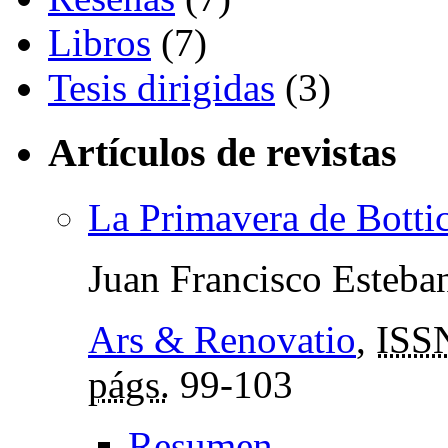
Libros
(7)
Tesis dirigidas
(3)
Artículos de revistas
La Primavera de Bottice
Juan Francisco Esteba
Ars & Renovatio
,
ISS
págs.
99-103
Resumen