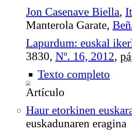
Jon Casenave Biella
,
I
Manterola Garate,
Beñ
Lapurdum: euskal ikerk
3830,
Nº. 16, 2012
,
pá
Texto completo
Haur etorkinen euskar
euskadunaren eragina