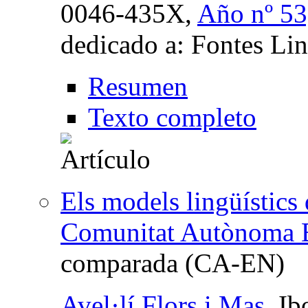
0046-435X,
Año nº 53
dedicado a: Fontes L
Resumen
Texto completo
Els models lingüístics 
Comunitat Autònoma B
comparada (CA-EN)
Avel·lí Flors i Mas
, I