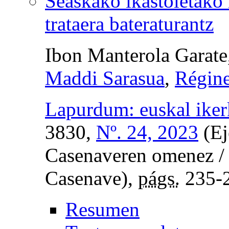
Seaskako ikastoletako
trataera bateraturantz
Ibon Manterola Garate
Maddi Sarasua
,
Régine
Lapurdum: euskal ikerk
3830,
Nº. 24, 2023
(Ej
Casenaveren omenez / 
Casenave),
págs.
235-
Resumen