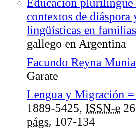
Educación plurilingüe 
contextos de diáspora y
lingüísticas en familia
gallego en Argentina
Facundo Reyna Munia
Garate
Lengua y Migración =
1889-5425,
ISSN-e
26
págs.
107-134