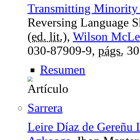
Transmitting Minorit
Reversing Language Sh
(
ed. lit.
),
Wilson McL
030-87909-9,
págs.
30
Resumen
Sarrera
Leire Díaz de Gereñu 