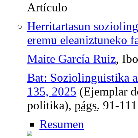
Herritartasun soziolin
eremu eleaniztuneko f
Maite García Ruiz
, Ib
Bat: Soziolinguistika a
135, 2025
(Ejemplar de
politika),
págs.
91-111
Resumen