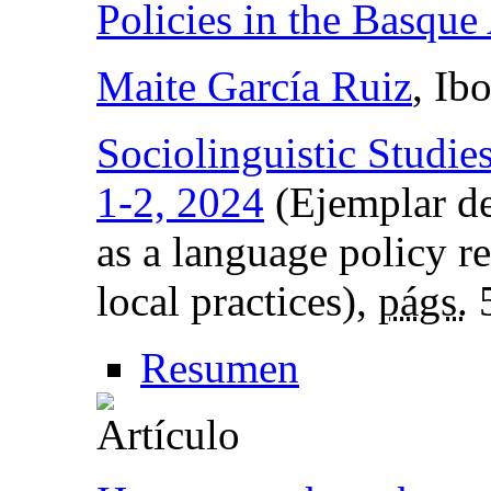
Policies in the Basq
Maite García Ruiz
, Ib
Sociolinguistic Studie
1-2, 2024
(Ejemplar de
as a language policy r
local practices),
págs.
5
Resumen