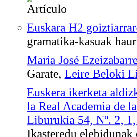
Euskara H2 goiztiarrar
gramatika-kasuak haur
Maria José Ezeizabarr
Garate,
Leire Beloki L
Euskera ikerketa aldiz
la Real Academia de l
Liburukia 54, Nº. 2, 1
Ikasteredu elebidunak 