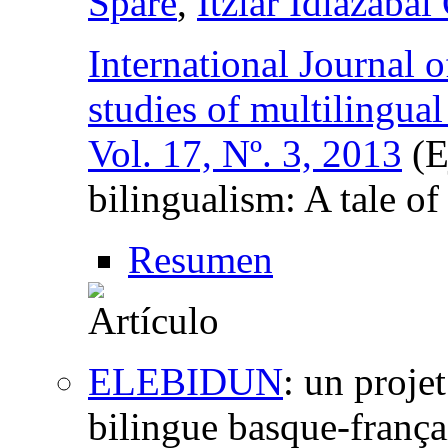
Spare
,
Itziar Idiazabal
International Journal o
studies of multilingua
Vol. 17, Nº. 3, 2013
(E
bilingualism: A tale of
Resumen
ELEBIDUN
:
un projet
bilingue basque-françai