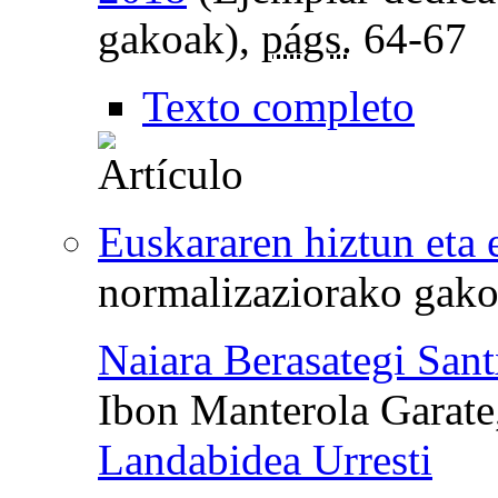
gakoak),
págs.
64-67
Texto completo
Euskararen hiztun eta e
normalizaziorako gak
Naiara Berasategi San
Ibon Manterola Garate
Landabidea Urresti