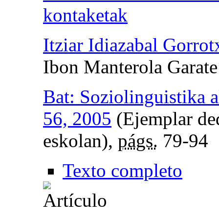
kontaketak
Itziar Idiazabal Gorrot
Ibon Manterola Garate
Bat: Soziolinguistika a
56, 2005
(Ejemplar ded
eskolan),
págs.
79-94
Texto completo