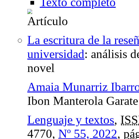
Texto completo
La escritura de la rese
universidad
:
análisis 
novel
Amaia Munarriz Ibarro
Ibon Manterola Garate
Lenguaje y textos
,
ISS
4770,
Nº 55, 2022
,
pág