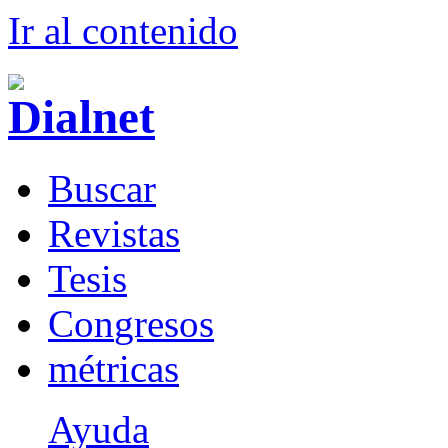
Ir al conteni
d
o
B
uscar
R
evistas
T
esis
Co
n
gresos
m
étricas
Ayuda