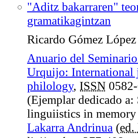
"Aditz bakarraren" te
gramatikagintzan
Ricardo Gómez López
Anuario del Seminario 
Urquijo: International 
philology
,
ISSN
0582-
(Ejemplar dedicado a: 
linguiistics in memory
Lakarra Andrinua
(
ed. 