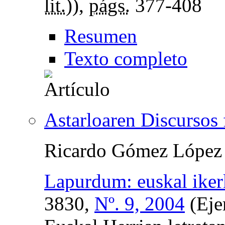
lit.
)),
págs.
377-408
Resumen
Texto completo
Astarloaren Discursos 
Ricardo Gómez López
Lapurdum: euskal ikerk
3830,
Nº. 9, 2004
(Eje