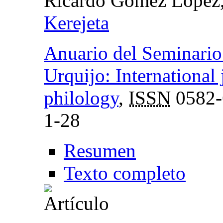
Ricardo Gómez López
Kerejeta
Anuario del Seminario 
Urquijo: International 
philology
,
ISSN
0582-
1-28
Resumen
Texto completo