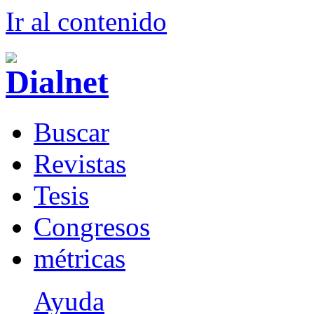
Ir al conteni
d
o
B
uscar
R
evistas
T
esis
Co
n
gresos
m
étricas
Ayuda