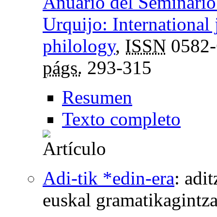
Anuario del Seminario 
Urquijo: International 
philology
,
ISSN
0582-
págs.
293-315
Resumen
Texto completo
Adi-tik *edin-era
:
adit
euskal gramatikagintz