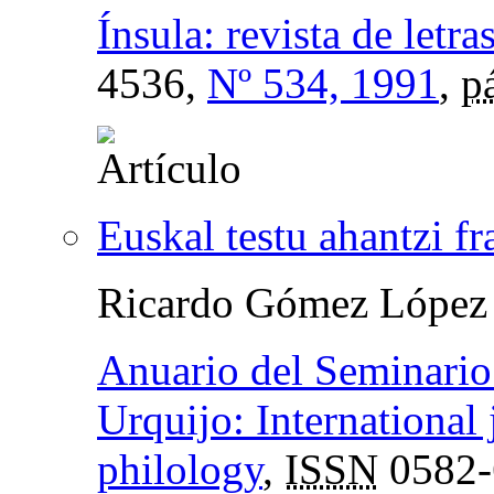
Ínsula: revista de letr
4536,
Nº 534, 1991
,
p
Euskal testu ahantzi f
Ricardo Gómez López
Anuario del Seminario 
Urquijo: International 
philology
,
ISSN
0582-