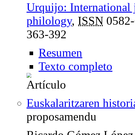
Urquijo: International 
philology
,
ISSN
0582-
363-392
Resumen
Texto completo
Euskalaritzaren histor
proposamendu
Ricardo Gómez López