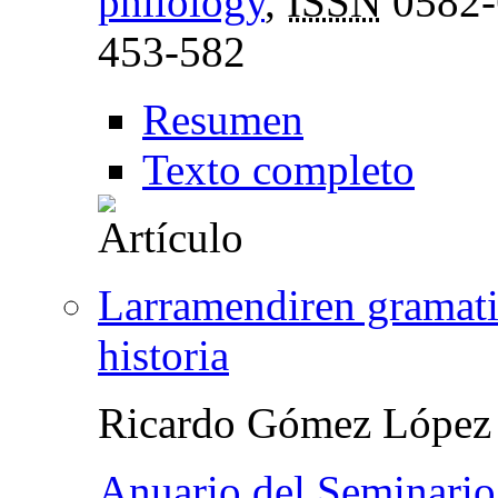
philology
,
ISSN
0582-
453-582
Resumen
Texto completo
Larramendiren gramati
historia
Ricardo Gómez López
Anuario del Seminario 