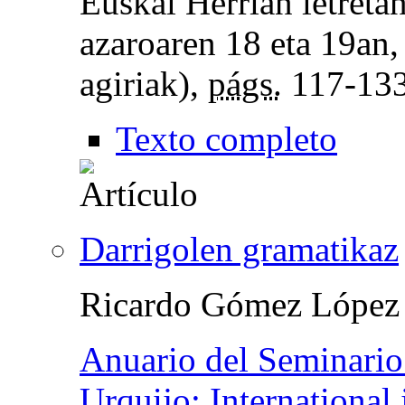
Euskal Herrian letreta
azaroaren 18 eta 19an
agiriak),
págs.
117-13
Texto completo
Darrigolen gramatikaz
Ricardo Gómez López
Anuario del Seminario 
Urquijo: International 