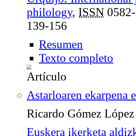
philology
,
ISSN
0582-
139-156
Resumen
Texto completo
Astarloaren ekarpena e
Ricardo Gómez López
Euskera ikerketa aldiz