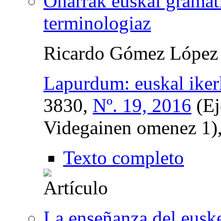
Oharrak euskal gramat
terminologiaz
Ricardo Gómez López
Lapurdum: euskal ikerk
3830,
Nº. 19, 2016
(Ej
Videgainen omenez 1)
Texto completo
La enseñanza del euske