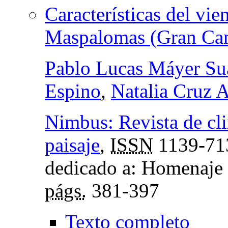
Características del vi
Maspalomas (Gran Canar
Pablo Lucas Máyer Su
Espino
,
Natalia Cruz 
Nimbus: Revista de cl
paisaje
,
ISSN
1139-71
dedicado a: Homenaje 
págs.
381-397
Texto completo