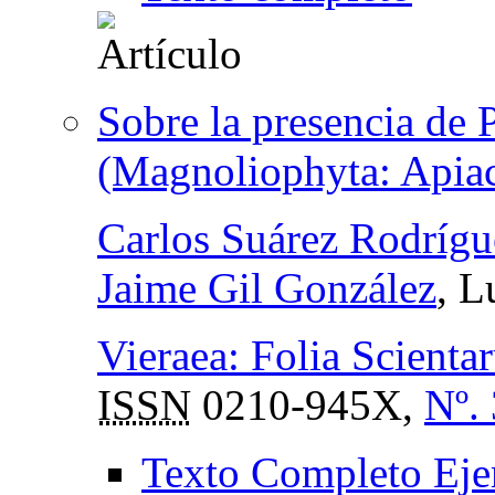
Sobre la presencia de 
(Magnoliophyta: Apiace
Carlos Suárez Rodrígu
Jaime Gil González
, L
Vieraea: Folia Scient
ISSN
0210-945X,
Nº.
Texto Completo Eje