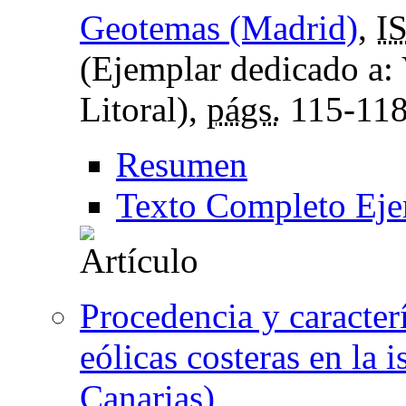
Geotemas (Madrid)
,
I
(Ejemplar dedicado a:
Litoral),
págs.
115-11
Resumen
Texto Completo Eje
Procedencia y caracterí
eólicas costeras en la i
Canarias)