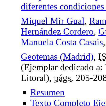
diferentes condiciones
Miquel Mir Gual
,
Ram
Hernández Cordero
,
G
Manuela Costa Casais
Geotemas (Madrid)
,
I
(Ejemplar dedicado a:
Litoral),
págs.
205-20
Resumen
Texto Completo Eje