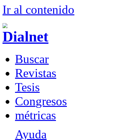
Ir al conteni
d
o
B
uscar
R
evistas
T
esis
Co
n
gresos
m
étricas
Ayuda