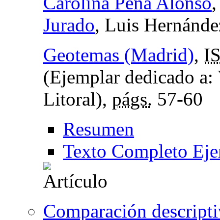
Carolina Peña Alonso
Jurado
, Luis Hernánde
Geotemas (Madrid)
,
I
(Ejemplar dedicado a:
Litoral),
págs.
57-60
Resumen
Texto Completo Eje
Comparación descripti