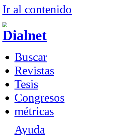
Ir al conteni
d
o
B
uscar
R
evistas
T
esis
Co
n
gresos
m
étricas
Ayuda