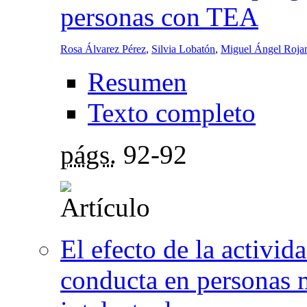
personas con TEA
Rosa Álvarez Pérez
,
Silvia Lobatón
,
Miguel Ángel Roja
Resumen
Texto completo
págs.
92-92
El efecto de la activida
conducta en personas 