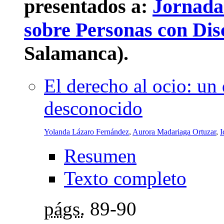
presentados a:
Jornadas
sobre Personas con Di
Salamanca)
.
El derecho al ocio: u
desconocido
Yolanda Lázaro Fernández
,
Aurora Madariaga Ortuzar
,
I
Resumen
Texto completo
págs.
89-90