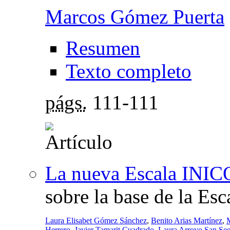
Marcos Gómez Puerta
Resumen
Texto completo
págs.
111-111
La nueva Escala INI
sobre la base de la 
Laura Elisabet Gómez Sánchez
,
Benito Arias Martínez
,
Herrero
,
Javier Tamarit Cuadrado
,
Laura Arroyo San Se