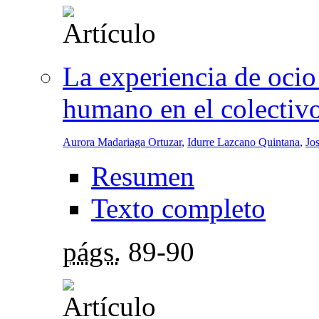
La experiencia de ocio
humano en el colectiv
Aurora Madariaga Ortuzar
,
Idurre Lazcano Quintana
,
Jo
Resumen
Texto completo
págs.
89-90