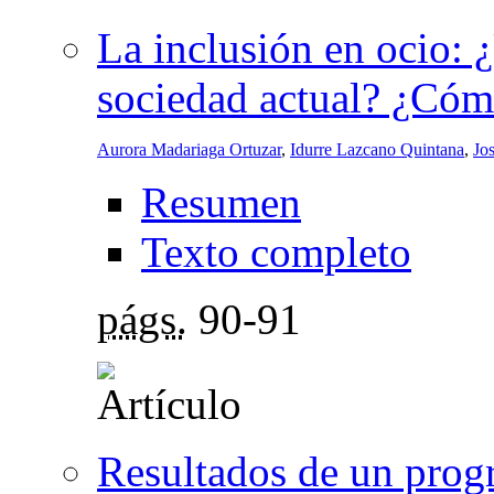
La inclusión en ocio: 
sociedad actual? ¿Cóm
Aurora Madariaga Ortuzar
,
Idurre Lazcano Quintana
,
Jo
Resumen
Texto completo
págs.
90-91
Resultados de un pro