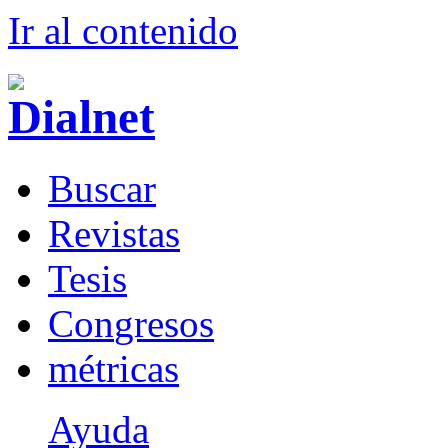
Ir al conteni
d
o
B
uscar
R
evistas
T
esis
Co
n
gresos
m
étricas
Ayuda