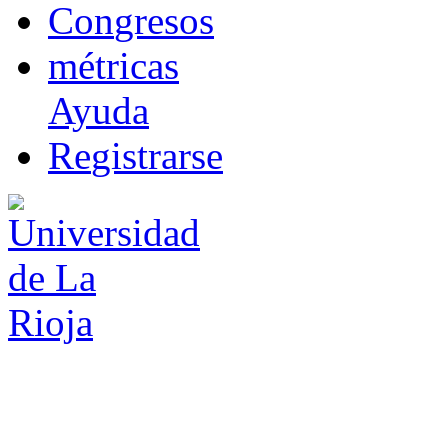
Co
n
gresos
m
étricas
Ayuda
R
e
gistrarse