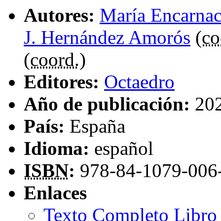
Autores:
María Encarnac
J. Hernández Amorós
(
co
(
coord.
)
Editores:
Octaedro
Año de publicación:
20
País:
España
Idioma:
español
ISBN
:
978-84-1079-006
Enlaces
Texto Completo Libro