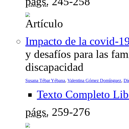
págs.
245-258
Impacto de la covid-19
y desafíos para las fa
discapacidad
Susana Tébar Yébana
,
Valentina Gómez Domínguez
,
Di
Texto Completo Lib
págs.
259-276