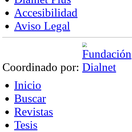
Accesibilidad
Aviso Legal
Coordinado por:
I
nicio
B
uscar
R
evistas
T
esis