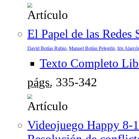
El Papel de las Redes 
David Botías Rubio
,
Manuel Botías Pelegrín
,
Iris Alarcó
Texto Completo Lib
págs.
335-342
Videojuego Happy 8-12
Resolución de conflicto