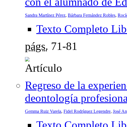
con el alumnado de E
Sandra Martínez Pérez
,
Bárbara Fernández Robles
,
Rocí
Texto Completo Lib
págs.
71-81
Regreso de la experienc
deontología profesion
Gemma Ruiz Varela
,
Fidel Rodríguez Legendre
,
José An
Texto Completo Lib