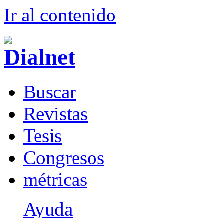
Ir al conteni
d
o
B
uscar
R
evistas
T
esis
Co
n
gresos
m
étricas
Ayuda