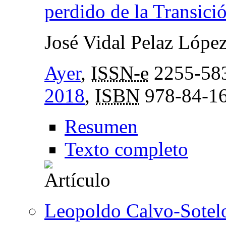
perdido de la Transici
José Vidal Pelaz Lópe
Ayer
,
ISSN-e
2255-58
2018
,
ISBN
978-84-16
Resumen
Texto completo
Leopoldo Calvo-Sotelo