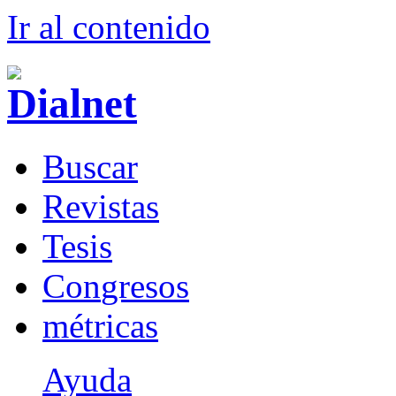
Ir al conteni
d
o
B
uscar
R
evistas
T
esis
Co
n
gresos
m
étricas
Ayuda