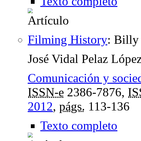
Texto completo
Filming History
:
Billy
José Vidal Pelaz Lópe
Comunicación y socie
ISSN-e
2386-7876,
I
2012
,
págs.
113-136
Texto completo