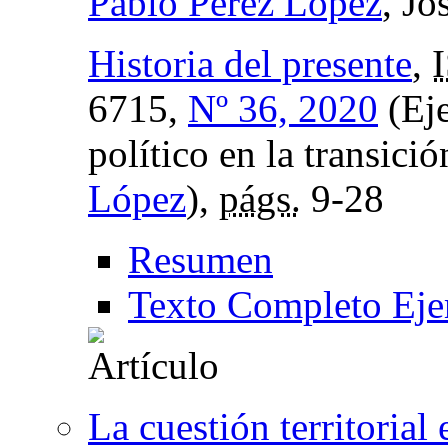
Pablo Pérez López
, Jo
Historia del presente
,
6715,
Nº 36, 2020
(Eje
político en la transició
López
),
págs.
9-28
Resumen
Texto Completo Eje
La cuestión territorial 