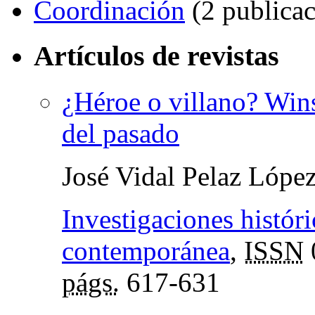
Coordinación
(2 publicac
Artículos de revistas
¿Héroe o villano? Wins
del pasado
José Vidal Pelaz Lópe
Investigaciones histór
contemporánea
,
ISSN
págs.
617-631