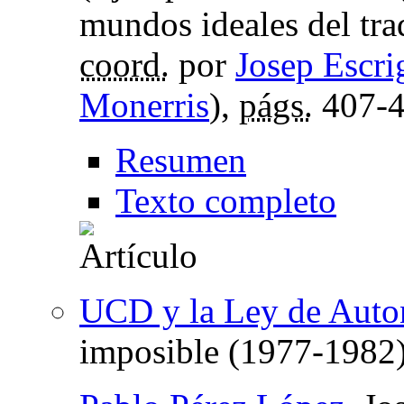
mundos ideales del tr
coord.
por
Josep Escri
Monerris
),
págs.
407-
Resumen
Texto completo
UCD y la Ley de Auton
imposible (1977-1982