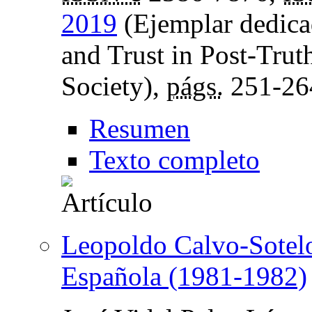
2019
(Ejemplar dedicad
and Trust in Post-Tru
Society),
págs.
251-26
Resumen
Texto completo
Leopoldo Calvo-Sotelo 
Española (1981-1982)