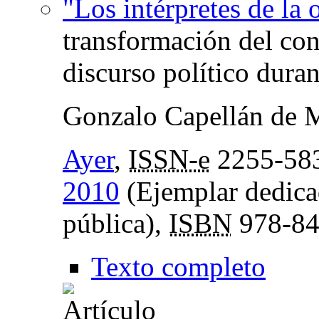
"Los intérpretes de la 
transformación del con
discurso político dura
Gonzalo Capellán de 
Ayer
,
ISSN-e
2255-58
2010
(Ejemplar dedicad
pública),
ISBN
978-84
Texto completo