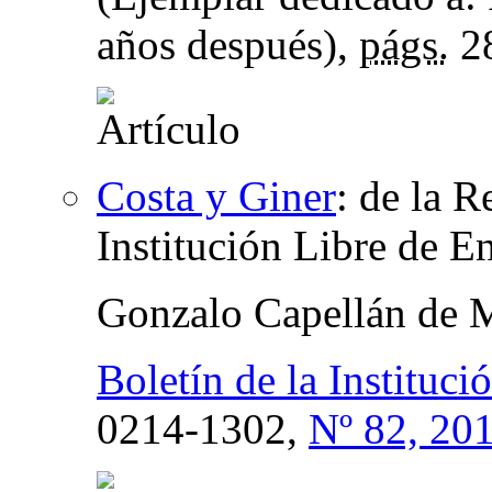
años después),
págs.
2
Costa y Giner
:
de la R
Institución Libre de E
Gonzalo Capellán de 
Boletín de la Instituc
0214-1302,
Nº 82, 20