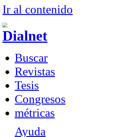
Ir al conteni
d
o
B
uscar
R
evistas
T
esis
Co
n
gresos
m
étricas
Ayuda