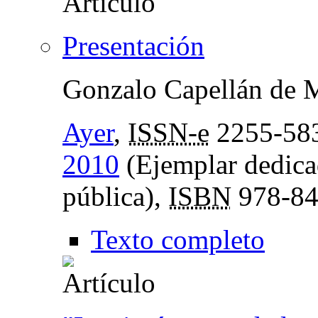
Presentación
Gonzalo Capellán de M
Ayer
,
ISSN-e
2255-58
2010
(Ejemplar dedicad
pública),
ISBN
978-84
Texto completo