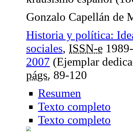
Gonzalo Capellán de 
Historia y política: I
sociales
,
ISSN-e
1989
2007
(Ejemplar dedicad
págs.
89-120
Resumen
Texto completo
Texto completo