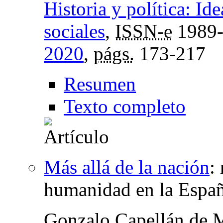
Historia y política: I
sociales
,
ISSN-e
1989
2020
,
págs.
173-217
Resumen
Texto completo
Más allá de la nación
:
humanidad en la Españ
Gonzalo Capellán de 